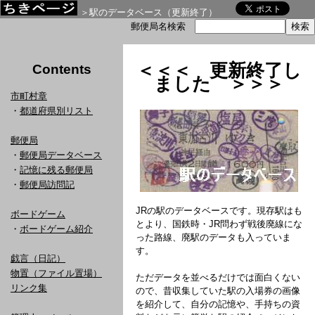
＞駅のデータベース（更新終了）
郵便局名検索
＜＜＜ 更新終了し
Contents
ました ＞＞＞
市町村章
・
都道府県別リスト
郵便局
・
郵便局データベース
・
記憶に残る郵便局
・
郵便局訪問記
JRの駅のデータベースです。現存駅はも
ボードゲーム
とより、国鉄時・JR問わず戦後廃線にな
・
ボードゲーム紹介
った路線、廃駅のデータも入っていま
す。
戯言（日記）
物置（ファイル置場）
ただデータを並べるだけでは面白くない
リンク集
ので、昔収集していた駅の入場券の画像
を紹介して、自分の記憶や、手持ちの資