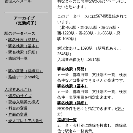
管理人へメール
料などを元に簡単な駅の紹介ページにし
たいと思います。
このデータベースには5674駅登録されて
アーカイブ
います。
（更新終了）
（北-466駅・東-1685駅・海-397駅・
西-1220駅・四-260駅・九-566駅・廃
駅のデータベース
駅-1080駅）
・
駅名検索（簡易）
・
駅名検索（基本）
解説文あり…1390駅 （駅写真あり…
・駅名検索（詳細）
2546駅）
・
路線別一覧
入場券画像あり…2914駅
駅名検索（簡易）
・
駅の変遷（路線別）
五十音、都道府県、支社別の一覧。検索
・
路線データhtml化
条件などは指定できませんが高速です。
駅名検索（基本）
入場券あれこれ
五十音、都道府県、支社別の一覧。検索
・
切符のサイズ
条件・表示項目を指定出来ます。
・
硬券入場券の様式
駅名検索（詳細）
・
料金の変遷
検索条件を色々と指定できます。(
使い
方
)
・
券面の変遷
路線別一覧
・
硬入プレミアの条件
五十音・会社別に路線を検索し、路線単
位で駅名を一覧表示。