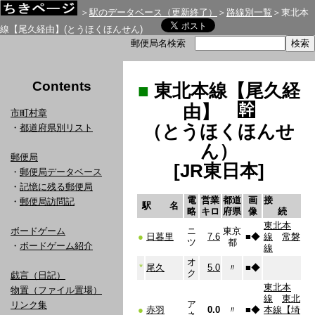
＞
駅のデータベース（更新終了）
＞
路線別一覧
＞東北本
線【尾久経由】(とうほくほんせん)
郵便局名検索
Contents
■
東北本線【尾久経
由】
市町村章
（とうほくほんせ
・
都道府県別リスト
ん）
郵便局
[JR東日本]
・
郵便局データベース
・
記憶に残る郵便局
電
営業
都道
画
接
・
郵便局訪問記
駅 名
略
キロ
府県
像
続
東北本
ボードゲーム
ニ
東京
●
日暮里
7.6
■
◆
線
常磐
ツ
都
・
ボードゲーム紹介
線
オ
*
尾久
5.0
〃
■
◆
ク
戯言（日記）
東北本
物置（ファイル置場）
線
東北
ア
リンク集
●
赤羽
0.0
〃
■
◆
本線【埼