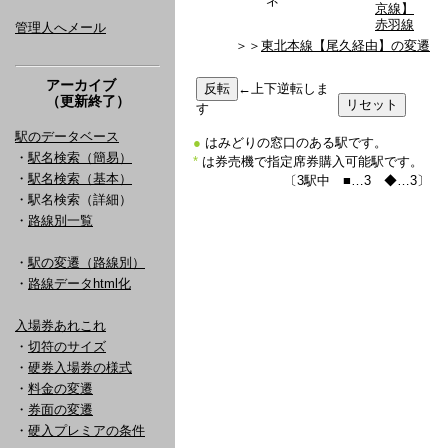
ネ
京線】
赤羽線
管理人へメール
＞＞
東北本線【尾久経由】の変遷
アーカイブ
←上下逆転しま
（更新終了）
す
駅のデータベース
●
はみどりの窓口のある駅です。
・
駅名検索（簡易）
*
は券売機で指定席券購入可能駅です。
・
駅名検索（基本）
〔3駅中 ■…3 ◆…3〕
・駅名検索（詳細）
・
路線別一覧
・
駅の変遷（路線別）
・
路線データhtml化
入場券あれこれ
・
切符のサイズ
・
硬券入場券の様式
・
料金の変遷
・
券面の変遷
・
硬入プレミアの条件