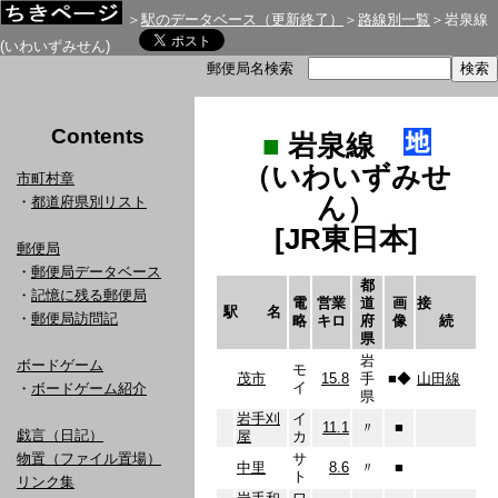
＞
駅のデータベース（更新終了）
＞
路線別一覧
＞岩泉線
(いわいずみせん)
郵便局名検索
Contents
■
岩泉線
（いわいずみせ
市町村章
ん）
・
都道府県別リスト
[JR東日本]
郵便局
・
郵便局データベース
都
・
記憶に残る郵便局
電
営業
道
画
接
駅 名
・
郵便局訪問記
略
キロ
府
像
続
県
岩
ボードゲーム
モ
茂市
15.8
手
■
◆
山田線
イ
・
ボードゲーム紹介
県
岩手刈
イ
11.1
〃
■
戯言（日記）
屋
カ
物置（ファイル置場）
サ
中里
8.6
〃
■
ト
リンク集