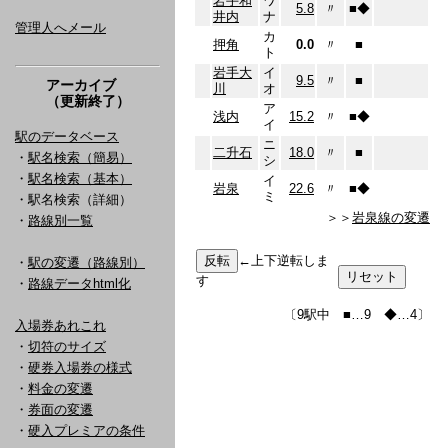
岩手和
ワ
5.8
〃
■
◆
井内
ナ
管理人へメール
カ
押角
0.0
〃
■
ト
岩手大
イ
9.5
〃
■
アーカイブ
川
オ
（更新終了）
ア
浅内
15.2
〃
■
◆
イ
駅のデータベース
ニ
二升石
18.0
〃
■
・
駅名検索（簡易）
シ
・
駅名検索（基本）
イ
岩泉
22.6
〃
■
◆
ミ
・駅名検索（詳細）
＞＞
岩泉線の変遷
・
路線別一覧
←上下逆転しま
・
駅の変遷（路線別）
す
・
路線データhtml化
〔9駅中 ■…9 ◆…4〕
入場券あれこれ
・
切符のサイズ
・
硬券入場券の様式
・
料金の変遷
・
券面の変遷
・
硬入プレミアの条件