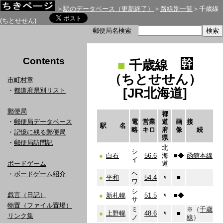
＞
駅のデータベース（更新終了）
＞
路線別一覧
＞千歳線
(ちとせせん)
郵便局名検索
Contents
■
千歳線
（ちとせせん）
市町村章
[JR北海道]
・
都道府県別リスト
郵便局
都
・
郵便局データベース
電
営業
道
画
接
駅 名
略
キロ
府
像
続
・
記憶に残る郵便局
県
・
郵便局訪問記
北
シ
●
白石
56.6
海
■
◆
函館本線
イ
ボードゲーム
道
ヘ
・
ボードゲーム紹介
●
平和
54.4
〃
■
ワ
シ
戯言（日記）
●
新札幌
51.5
〃
■
◆
サ
物置（ファイル置場）
ミ
※（
千歳
●
上野幌
48.6
〃
■
リンク集
ノ
線
）