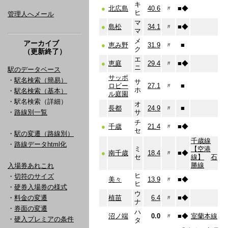
キ
●
北広島
40.6
〃
■
◆
ヒ
管理人へメール
マ
●
島松
34.1
〃
■
◆
マ
メ
アーカイブ
●
恵み野
31.9
〃
■
ク
（更新終了）
エ
●
恵庭
29.4
〃
■
◆
ニ
駅のデータベース
サッポ
・
駅名検索（簡易）
サ
ロビー
27.1
〃
■
ホ
・
駅名検索（基本）
ル庭園
・駅名検索（詳細）
オ
長都
24.9
〃
■
・
路線別一覧
サ
チ
●
千歳
21.4
〃
■
◆
セ
・
駅の変遷（路線別）
千歳線
・
路線データhtml化
ミ
【空港
●
南千歳
18.4
〃
■
◆
セ
線】
石
勝線
入場券あれこれ
ヒ
・
切符のサイズ
美々
13.9
〃
■
◆
ヒ
・
硬券入場券の様式
ウ
・
料金の変遷
植苗
6.4
〃
■
◆
ナ
・
券面の変遷
ハ
沼ノ端
0.0
〃
■
◆
室蘭本線
・
硬入プレミアの条件
タ