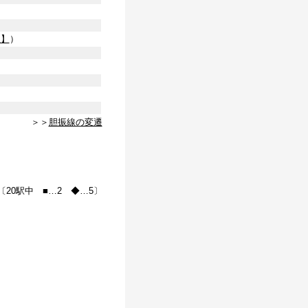
線】
）
＞＞
胆振線の変遷
〔20駅中 ■…2 ◆…5〕