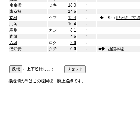
南京極
ミキ
18.0
〃
東京極
14.6
〃
京極
ケフ
13.4
〃
◆
※（
胆振線【支
北岡
10.4
〃
寒別
カン
8.1
〃
参郷
4.6
〃
六郷
ロク
2.6
〃
倶知安
クチ
0.0
〃
■
◆
函館本線
←上下逆転します
接続欄の※はこの線同様、廃止路線です。