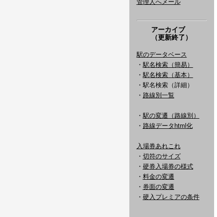
管理人へメール
アーカイブ
（更新終了）
駅のデータベース
・
駅名検索（簡易）
・
駅名検索（基本）
・駅名検索（詳細）
・
路線別一覧
・
駅の変遷（路線別）
・
路線データhtml化
入場券あれこれ
・
切符のサイズ
・
硬券入場券の様式
・
料金の変遷
・
券面の変遷
・
硬入プレミアの条件