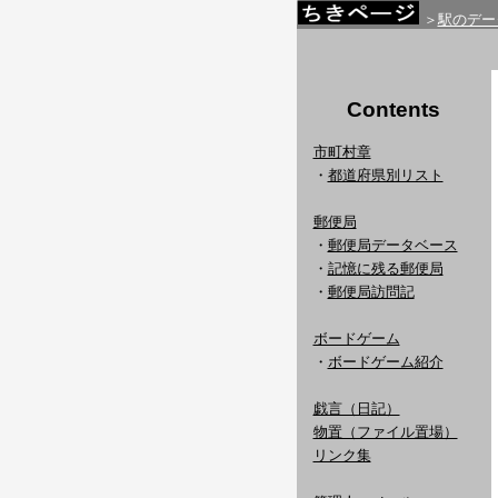
＞
駅のデー
Contents
市町村章
・
都道府県別リスト
郵便局
・
郵便局データベース
・
記憶に残る郵便局
・
郵便局訪問記
ボードゲーム
・
ボードゲーム紹介
戯言（日記）
物置（ファイル置場）
リンク集