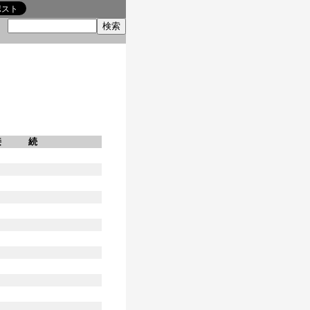
索
接 続