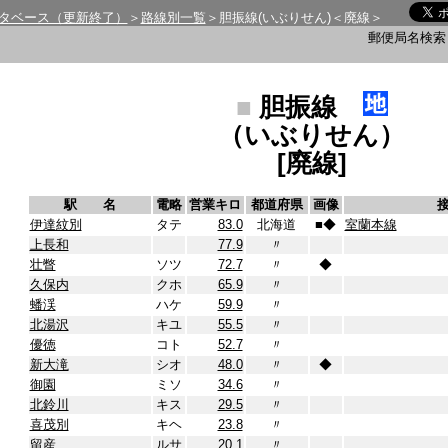
タベース（更新終了）
＞
路線別一覧
＞胆振線(いぶりせん)＜廃線＞
郵便局名検
■
胆振線
（いぶりせん）
[廃線]
駅 名
電略
営業キロ
都道府県
画像
伊達紋別
タテ
83.0
北海道
■
◆
室蘭本線
上長和
77.9
〃
壮瞥
ソツ
72.7
〃
◆
久保内
クホ
65.9
〃
蟠渓
ハケ
59.9
〃
北湯沢
キユ
55.5
〃
優徳
コト
52.7
〃
新大滝
シオ
48.0
〃
◆
御園
ミソ
34.6
〃
北鈴川
キス
29.5
〃
喜茂別
キヘ
23.8
〃
留産
ルサ
20.1
〃