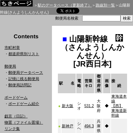
＞
駅のデータベース（更新終了）
＞
路線別一覧
＞山陽新
幹線(さんようしんかんせん)
郵便局名検索
Contents
■
山陽新幹線
（さんようしんか
市町村章
んせん）
・
都道府県別リスト
[JR西日本]
郵便局
・
郵便局データベース
都
・
記憶に残る郵便局
電
営業
道
画
接
駅 名
・
郵便局訪問記
略
キロ
府
像
続
県
東海道本
ボードゲーム
大
線
シ
・
ボードゲーム紹介
●
新大阪
531.2
阪
◆
【西】
オ
府
東海道新
幹線
戯言（日記）
兵
物置（ファイル置場）
シ
●
新神戸
494.3
庫
◆
ヘ
リンク集
県