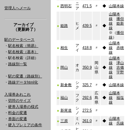
ニ
●
西明石
471.5
〃
◆
山陽本線
管理人へメール
ア
山陽本
線
播但
ヒ
線
姫新
アーカイブ
●
姫路
439.5
〃
◆
メ
線
（更新終了）
※（
播但
線
）
駅のデータベース
山陽本
ア
・
駅名検索（簡易）
●
相生
418.8
〃
◆
線
赤穂
イ
・
駅名検索（基本）
線
・駅名検索（詳細）
山陽本
岡
線
津山
・
路線別一覧
オ
●
岡山
350.9
山
◆
線
吉備
カ
県
線
宇野
・
駅の変遷（路線別）
線
・
路線データhtml化
シ
●
新倉敷
325.7
〃
◆
山陽本線
ク
広
山陽本
入場券あれこれ
フ
●
福山
292.6
島
◆
線
福塩
ク
・
切符のサイズ
県
線
・
硬券入場券の様式
シ
●
新尾道
272.5
〃
・
料金の変遷
ノ
ミ
山陽本
・
券面の変遷
●
三原
261.0
〃
◆
ハ
線
呉線
・
硬入プレミアの条件
ヒ