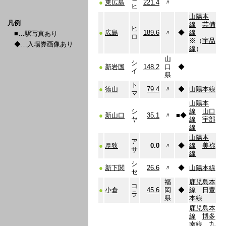
●
東広島
221.4
〃
ヒ
山陽本
凡例
線
芸備
ヒ
●
広島
189.6
〃
◆
線
■…駅写真あり
ロ
※（
宇品
◆…入場券画像あり
線
）
山
シ
●
新岩国
148.2
口
◆
イ
県
ト
●
徳山
79.4
〃
◆
山陽本線
マ
山陽本
シ
線
山口
●
新山口
35.1
〃
■
◆
ヤ
線
宇部
線
山陽本
ア
●
厚狭
0.0
〃
◆
線
美祢
サ
線
シ
●
新下関
26.6
〃
◆
山陽本線
セ
福
鹿児島本
コ
●
小倉
45.6
岡
◆
線
日豊
ラ
県
本線
鹿児島本
線
博多
南線
九