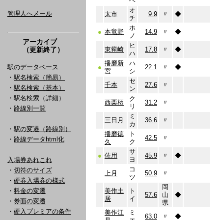
ヘ
オ
管理人へメール
太市
9.9
〃
◆
チ
ホ
●
本竜野
14.9
〃
◆
ノ
アーカイブ
ヒ
（更新終了）
東觜崎
17.8
〃
◆
ハ
播磨新
ハ
駅のデータベース
●
22.1
〃
◆
宮
シ
・
駅名検索（簡易）
セ
千本
27.6
〃
・
駅名検索（基本）
ン
・駅名検索（詳細）
ク
西栗栖
31.2
〃
リ
・
路線別一覧
ミ
三日月
36.6
〃
カ
・
駅の変遷（路線別）
播磨徳
ト
42.5
〃
・
路線データhtml化
久
ク
サ
●
佐用
45.9
〃
◆
ヨ
入場券あれこれ
コ
・
切符のサイズ
上月
50.9
〃
ツ
・
硬券入場券の様式
岡
・
料金の変遷
美作土
ト
57.6
山
◆
居
イ
・
券面の変遷
県
・
硬入プレミアの条件
美作江
ミ
63.0
〃
◆