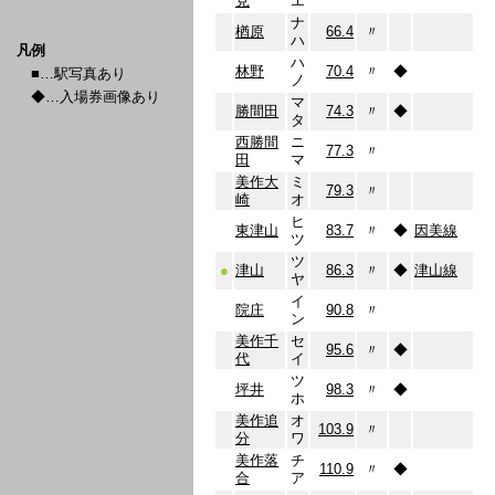
見
エ
ナ
楢原
66.4
〃
ハ
凡例
ハ
林野
70.4
〃
◆
■…駅写真あり
ノ
◆…入場券画像あり
マ
勝間田
74.3
〃
◆
タ
西勝間
ニ
77.3
〃
田
マ
美作大
ミ
79.3
〃
崎
オ
ヒ
東津山
83.7
〃
◆
因美線
ツ
ツ
●
津山
86.3
〃
◆
津山線
ヤ
イ
院庄
90.8
〃
ン
美作千
セ
95.6
〃
◆
代
イ
ツ
坪井
98.3
〃
◆
ホ
美作追
オ
103.9
〃
分
ワ
美作落
チ
110.9
〃
◆
合
ア