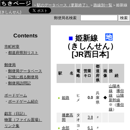
＞
駅のデータベース（更新終了）
＞
路線別一覧
＞姫新線
(きしんせん)
郵便局名検索
Contents
■
姫新線
（きしんせん）
市町村章
[JR西日本]
・
都道府県別リスト
郵便局
都
・
郵便局データベース
電
営業
道
画
接
駅 名
略
キロ
府
像
続
・
記憶に残る郵便局
県
・
郵便局訪問記
山陽本
線
播但
兵
ボードゲーム
ヒ
線
山陽
●
姫路
0.0
庫
◆
メ
新幹線
・
ボードゲーム紹介
県
※（
播但
線
）
戯言（日記）
播磨高
タ
3.8
〃
物置（ファイル置場）
岡
オ
ヨ
リンク集
●
余部
6.1
〃