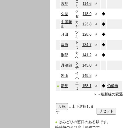
コ
古見
114.6
〃
ミ
ク
久世
118.9
〃
◆
セ
中国勝
カ
123.8
〃
◆
山
ヤ
ツ
月田
128.6
〃
◆
キ
ト
富原
134.7
〃
◆
ミ
カ
刑部
141.2
〃
◆
ヘ
タ
丹治部
145.0
〃
チ
イ
岩山
149.8
〃
ハ
ニ
●
新見
158.1
〃
◆
伯備線
ミ
＞＞
姫新線の変遷
←上下逆転しま
す
●
はみどりの窓口のある駅です。
接続欄の※は廃止路線です。