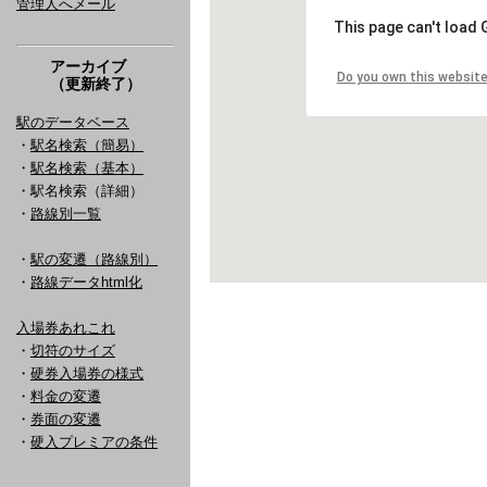
管理人へメール
アーカイブ
（更新終了）
駅のデータベース
・
駅名検索（簡易）
・
駅名検索（基本）
・駅名検索（詳細）
・
路線別一覧
・
駅の変遷（路線別）
・
路線データhtml化
入場券あれこれ
・
切符のサイズ
・
硬券入場券の様式
・
料金の変遷
・
券面の変遷
・
硬入プレミアの条件