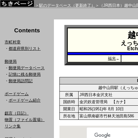
＞
駅のデータベース（更新終了）
＞（JR西日本）越中山
Contents
越
市町村章
えっ
Etc
・
都道府県別リスト
福光
←
郵便局
・
郵便局データベース
・
記憶に残る郵便局
・
郵便局訪問記
越中山田駅（えっち
ボードゲーム
所属
JR西日本金沢支社
・
ボードゲーム紹介
国鉄時
金沢鉄道管理局 【カナ】
開業日
昭和26(1951)年 8月 10日
戯言（日記）
所在地
富山県南砺市竹林天池田島586
物置（ファイル置場）
リンク集