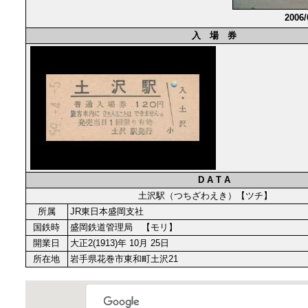
2006
入 場 券
D A T A
土沢駅（つちざわえき）【ツチ】
所属
JR東日本盛岡支社
国鉄時
盛岡鉄道管理局 【モリ】
開業日
大正2(1913)年 10月 25日
所在地
岩手県花巻市東和町土沢21