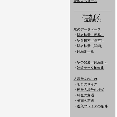
管理人へメール
アーカイブ
（更新終了）
駅のデータベース
・
駅名検索（簡易）
・
駅名検索（基本）
・駅名検索（詳細）
・
路線別一覧
・
駅の変遷（路線別）
・
路線データhtml化
入場券あれこれ
・
切符のサイズ
・
硬券入場券の様式
・
料金の変遷
・
券面の変遷
・
硬入プレミアの条件