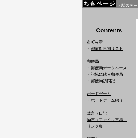
＞
駅のデー
Contents
市町村章
・
都道府県別リスト
郵便局
・
郵便局データベース
・
記憶に残る郵便局
・
郵便局訪問記
ボードゲーム
・
ボードゲーム紹介
戯言（日記）
物置（ファイル置場）
リンク集