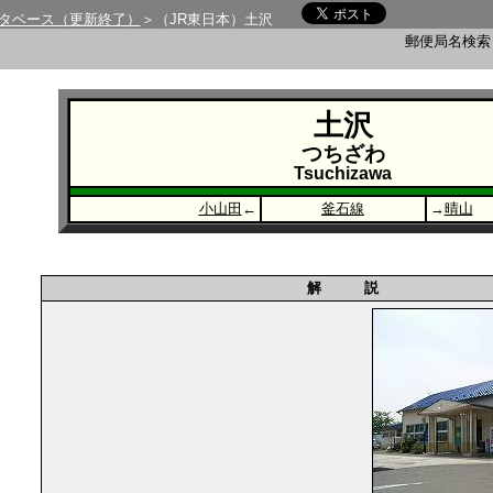
タベース（更新終了）
＞（JR東日本）土沢
郵便局名検
土沢
つちざわ
Tsuchizawa
小山田
←
釜石線
→
晴山
解 説