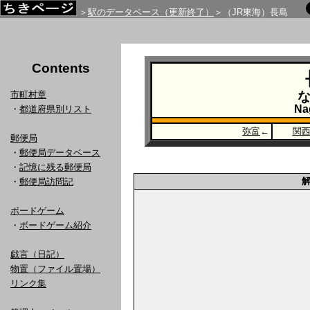
＞
駅のデータベース（更新終了）
＞（JR東海）長島
Contents
市町村章
Na
・
都道府県別リスト
弥富
←
関
郵便局
・
郵便局データベース
・
記憶に残る郵便局
・
郵便局訪問記
ボードゲーム
・
ボードゲーム紹介
戯言（日記）
物置（ファイル置場）
リンク集