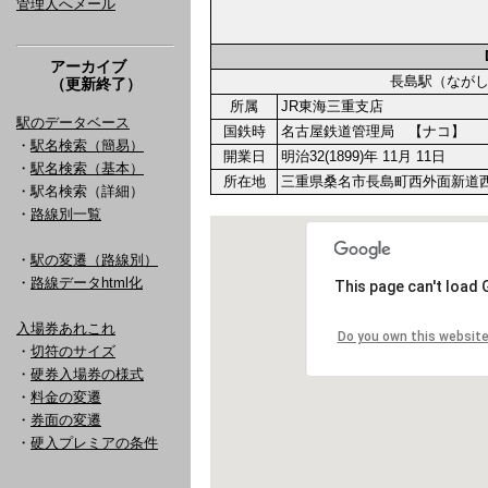
管理人へメール
アーカイブ
長島駅（なが
（更新終了）
所属
JR東海三重支店
駅のデータベース
国鉄時
名古屋鉄道管理局 【ナコ】
・
駅名検索（簡易）
開業日
明治32(1899)年 11月 11日
・
駅名検索（基本）
所在地
三重県桑名市長島町西外面新道西1
・駅名検索（詳細）
・
路線別一覧
・
駅の変遷（路線別）
・
路線データhtml化
入場券あれこれ
・
切符のサイズ
・
硬券入場券の様式
・
料金の変遷
・
券面の変遷
・
硬入プレミアの条件