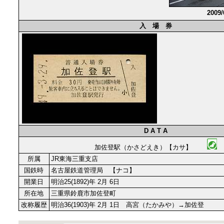
2009
入 場 券
D A T A
加佐登駅（かさどえき）【カサ】
所属
JR東海三重支店
国鉄時
名古屋鉄道管理局 【ナコ】
開業日
明治25(1892)年 2月 6日
所在地
三重県鈴鹿市加佐登町
改称履歴
明治36(1903)年 2月 1日 高宮（たかみや）→加佐登