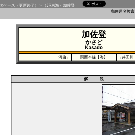
タベース（更新終了）
＞（JR東海）加佐登
郵便局名検
加佐登
かさど
Kasado
河曲
←
関西本線【海】
→
井田川
解 説