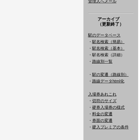
管理人へメール
アーカイブ
（更新終了）
駅のデータベース
・
駅名検索（簡易）
・
駅名検索（基本）
・駅名検索（詳細）
・
路線別一覧
・
駅の変遷（路線別）
・
路線データhtml化
入場券あれこれ
・
切符のサイズ
・
硬券入場券の様式
・
料金の変遷
・
券面の変遷
・
硬入プレミアの条件