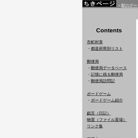
＞
駅のデー
Contents
市町村章
・
都道府県別リスト
郵便局
・
郵便局データベース
・
記憶に残る郵便局
・
郵便局訪問記
ボードゲーム
・
ボードゲーム紹介
戯言（日記）
物置（ファイル置場）
リンク集