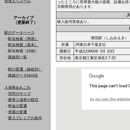
管理人へメール
ったところに世界最大級の規模、設備を誇
京郵便局があります。
アーカイブ
硬入販売実績あり。
（更新終了）
駅のデータベース
潮見駅（しおみえ
・
駅名検索（簡易）
所属
JR東日本千葉支社
・
駅名検索（基本）
・駅名検索（詳細）
開業日
平成2(1990)年 3月 10日
・
路線別一覧
所在地
東京都江東区潮見2-7-20
・
駅の変遷（路線別）
・
路線データhtml化
入場券あれこれ
・
切符のサイズ
・
硬券入場券の様式
・
料金の変遷
・
券面の変遷
・
硬入プレミアの条件