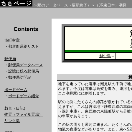
＞
駅のデータベース（更新終了）
＞（JR東日本）潮見
Contents
市町村章
・
都道府県別リスト
越中島
←
郵便局
・
郵便局データベース
・
記憶に残る郵便局
・
郵便局訪問記
地下を走っていた電車は潮見駅の手前で地
れます。今度は電車は高架を進み、運河を
ボードゲーム
ここ潮見駅にに到着します。
・
ボードゲーム紹介
駅の北側にたくさんの線路が敷かれている
えますが、これは営団地下鉄東西線の車両
戯言（日記）
（深川車庫）。東西線の東陽町駅から分離
物置（ファイル置場）
の車庫があります。
リンク集
この駅の周りも運河に囲まれ、たくさんの
物流の倉庫などがあります。また、東へ5