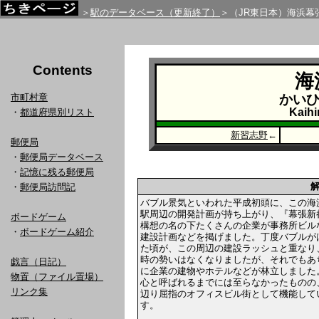
＞
駅のデータベース（更新終了）
＞（JR東日本）海浜幕
Contents
海
市町村章
かい
Kaih
・
都道府県別リスト
新習志野
←
郵便局
・
郵便局データベース
・
記憶に残る郵便局
・
郵便局訪問記
バブル景気といわれた平成初頭に、この海
駅周辺の開発計画が持ち上がり、『幕張新
ボードゲーム
構想の名の下たくさんの企業が事務所ビル
・
ボードゲーム紹介
建設計画などを掲げました。丁度バブルが
た頃が、この周辺の建設ラッシュと重なり
時の勢いはなくなりましたが、それでもあ
戯言（日記）
に企業の建物やホテルなどが林立しました
物置（ファイル置場）
心と呼ばれるまでには至らなかったものの
リンク集
辺り屈指のオフィスビル街として機能して
す。