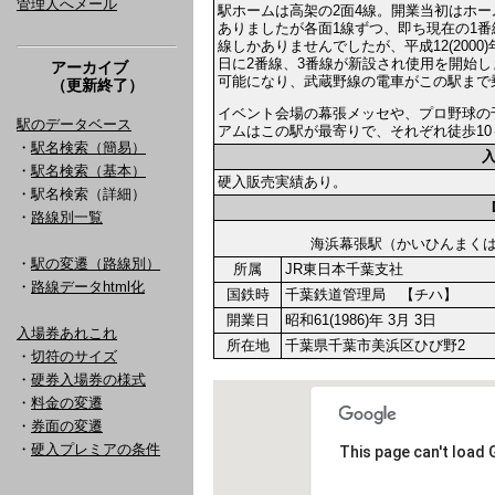
管理人へメール
駅ホームは高架の2面4線。開業当初はホー
ありましたが各面1線ずつ、即ち現在の1番
線しかありませんでしたが、平成12(2000)年
日に2番線、3番線が新設され使用を開始
アーカイブ
可能になり、武蔵野線の電車がこの駅まで
（更新終了）
イベント会場の幕張メッセや、プロ野球の
駅のデータベース
アムはこの駅が最寄りで、それぞれ徒歩10
・
駅名検索（簡易）
・
駅名検索（基本）
硬入販売実績あり。
・駅名検索（詳細）
・
路線別一覧
海浜幕張駅（かいひんま
・
駅の変遷（路線別）
所属
JR東日本千葉支社
・
路線データhtml化
国鉄時
千葉鉄道管理局 【チハ】
開業日
昭和61(1986)年 3月 3日
入場券あれこれ
所在地
千葉県千葉市美浜区ひび野2
・
切符のサイズ
・
硬券入場券の様式
・
料金の変遷
・
券面の変遷
・
硬入プレミアの条件