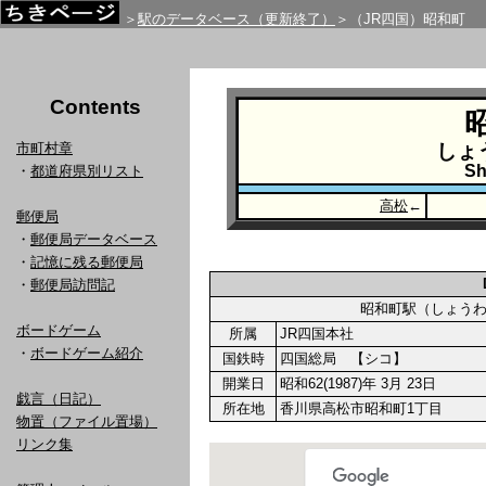
＞
駅のデータベース（更新終了）
＞（JR四国）昭和町
Contents
市町村章
しょ
Sh
・
都道府県別リスト
高松
←
郵便局
・
郵便局データベース
・
記憶に残る郵便局
・
郵便局訪問記
昭和町駅（しょう
ボードゲーム
所属
JR四国本社
・
ボードゲーム紹介
国鉄時
四国総局 【シコ】
開業日
昭和62(1987)年 3月 23日
戯言（日記）
所在地
香川県高松市昭和町1丁目
物置（ファイル置場）
リンク集