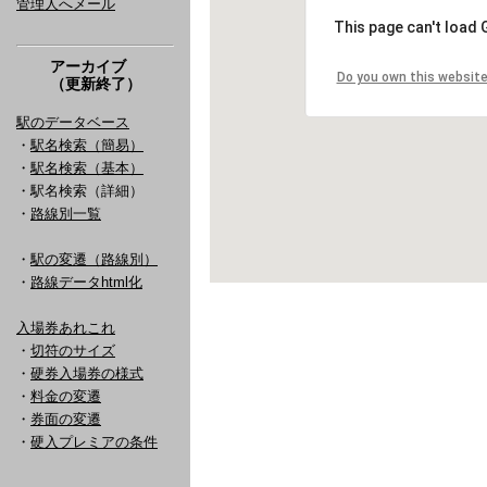
管理人へメール
アーカイブ
（更新終了）
駅のデータベース
・
駅名検索（簡易）
・
駅名検索（基本）
・駅名検索（詳細）
・
路線別一覧
・
駅の変遷（路線別）
・
路線データhtml化
入場券あれこれ
・
切符のサイズ
・
硬券入場券の様式
・
料金の変遷
・
券面の変遷
・
硬入プレミアの条件