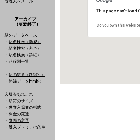
管理人へメール
アーカイブ
（更新終了）
駅のデータベース
・
駅名検索（簡易）
・
駅名検索（基本）
・駅名検索（詳細）
・
路線別一覧
・
駅の変遷（路線別）
・
路線データhtml化
入場券あれこれ
・
切符のサイズ
・
硬券入場券の様式
・
料金の変遷
・
券面の変遷
・
硬入プレミアの条件