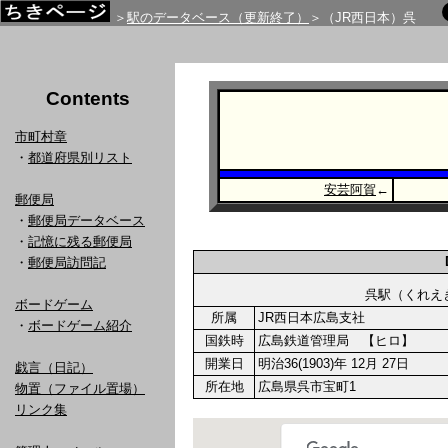
＞
駅のデータベース（更新終了）
＞（JR西日本）呉
Contents
市町村章
・
都道府県別リスト
安芸阿賀
←
郵便局
・
郵便局データベース
・
記憶に残る郵便局
・
郵便局訪問記
呉駅（くれ
ボードゲーム
所属
JR西日本広島支社
・
ボードゲーム紹介
国鉄時
広島鉄道管理局 【ヒロ】
開業日
明治36(1903)年 12月 27日
戯言（日記）
所在地
広島県呉市宝町1
物置（ファイル置場）
リンク集