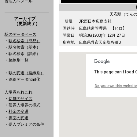
管理人へメール
天応駅（てん
アーカイブ
所属
JR西日本広島支社
（更新終了）
国鉄時
広島鉄道管理局 【ヒロ】
駅のデータベース
開業日
明治36(1903)年 12月 27日
・
駅名検索（簡易）
所在地
広島県呉市天応塩谷町3
・
駅名検索（基本）
・駅名検索（詳細）
・
路線別一覧
・
駅の変遷（路線別）
・
路線データhtml化
入場券あれこれ
・
切符のサイズ
・
硬券入場券の様式
・
料金の変遷
・
券面の変遷
・
硬入プレミアの条件