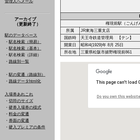
管理人へメール
アーカイブ
権現前駅（ごん
（更新終了）
所属
JR東海三重支店
駅のデータベース
国鉄時
天王寺鉄道管理局 【テン】 
・
駅名検索（簡易）
開業日
昭和4(1929)年 8月 25日
・
駅名検索（基本）
所在地
三重県松阪市嬉野権現前861
・駅名検索（詳細）
・
路線別一覧
・
駅の変遷（路線別）
・
路線データhtml化
入場券あれこれ
・
切符のサイズ
・
硬券入場券の様式
・
料金の変遷
・
券面の変遷
・
硬入プレミアの条件