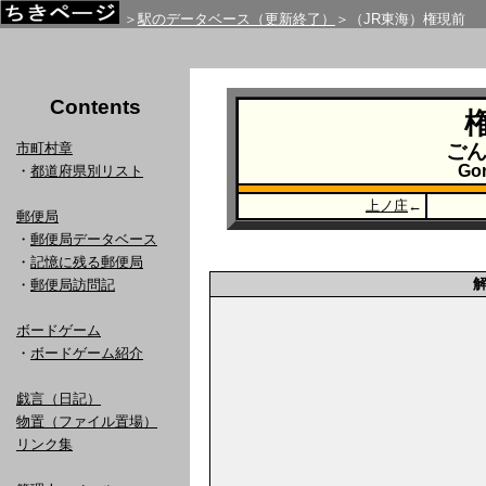
＞
駅のデータベース（更新終了）
＞（JR東海）権現前
Contents
市町村章
ご
Go
・
都道府県別リスト
上ノ庄
←
郵便局
・
郵便局データベース
・
記憶に残る郵便局
・
郵便局訪問記
ボードゲーム
・
ボードゲーム紹介
戯言（日記）
物置（ファイル置場）
リンク集