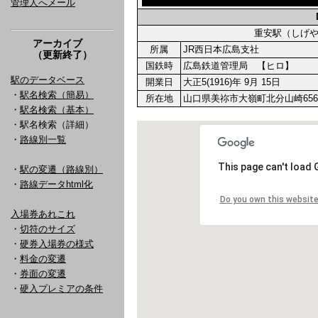
管理人へメール
重安駅（しげ
アーカイブ
所属
JR西日本広島支社
（更新終了）
国鉄時
広島鉄道管理局 【ヒロ】
駅のデータベース
開業日
大正5(1916)年 9月 15日
・
駅名検索（簡易）
所在地
山口県美祢市大嶺町北分山崎656
・
駅名検索（基本）
・駅名検索（詳細）
・
路線別一覧
・
駅の変遷（路線別）
・
路線データhtml化
入場券あれこれ
・
切符のサイズ
・
硬券入場券の様式
・
料金の変遷
・
券面の変遷
・
硬入プレミアの条件