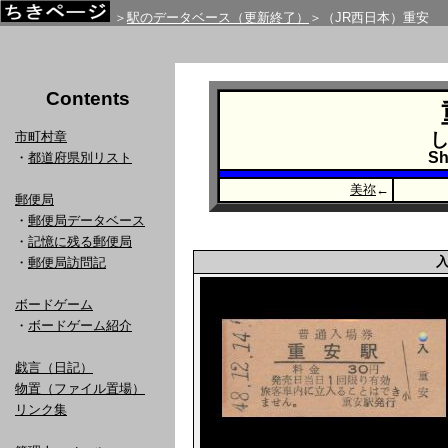
＞
駅のデータベース（更新終了）
＞（JR西日本）重安
Contents
市町村章
Sh
・
都道府県別リスト
美祢
←
郵便局
・
郵便局データベース
・
記憶に残る郵便局
・
郵便局訪問記
ボードゲーム
・
ボードゲーム紹介
戯言（日記）
物置（ファイル置場）
リンク集