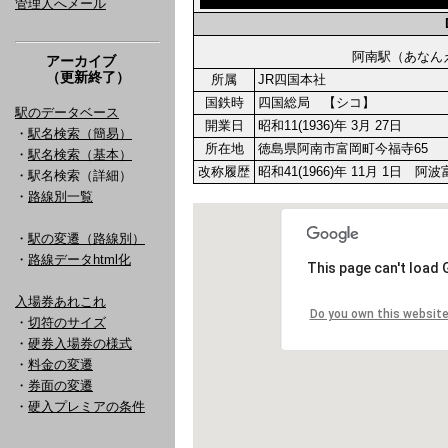
管理人へメール
阿南駅（あな
アーカイブ
（更新終了）
所属
JR四国本社
国鉄時
四国総局 【シコ】
駅のデータベース
開業日
昭和11(1936)年 3月 27日
・
駅名検索（簡易）
所在地
徳島県阿南市富岡町今福寺65
・
駅名検索（基本）
改称履歴
昭和41(1966)年 11月 1日
・駅名検索（詳細）
・
路線別一覧
・
駅の変遷（路線別）
・
路線データhtml化
入場券あれこれ
・
切符のサイズ
・
硬券入場券の様式
・
料金の変遷
・
券面の変遷
・
硬入プレミアの条件