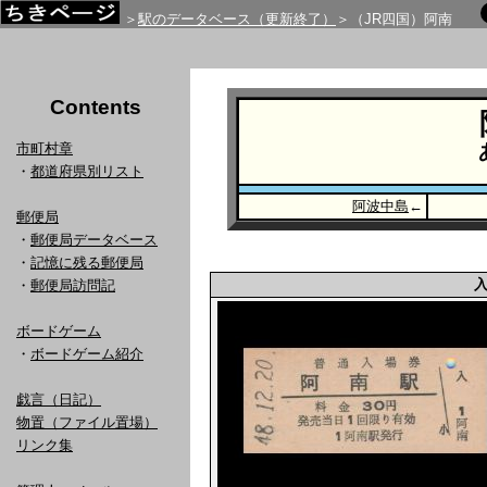
＞
駅のデータベース（更新終了）
＞（JR四国）阿南
Contents
市町村章
・
都道府県別リスト
阿波中島
←
郵便局
・
郵便局データベース
・
記憶に残る郵便局
・
郵便局訪問記
ボードゲーム
・
ボードゲーム紹介
戯言（日記）
物置（ファイル置場）
リンク集