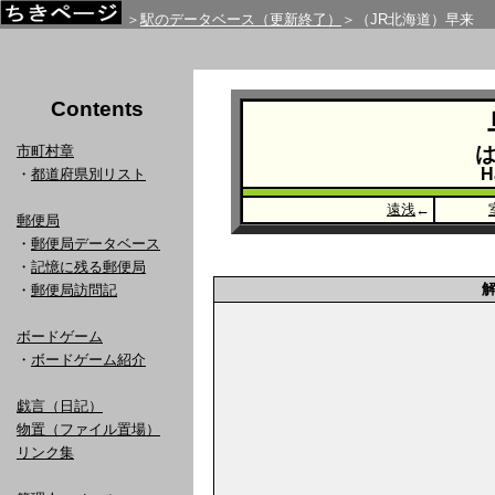
＞
駅のデータベース（更新終了）
＞（JR北海道）早来
Contents
市町村章
H
・
都道府県別リスト
遠浅
←
郵便局
・
郵便局データベース
・
記憶に残る郵便局
・
郵便局訪問記
ボードゲーム
・
ボードゲーム紹介
戯言（日記）
物置（ファイル置場）
リンク集