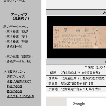
管理人へメール
アーカイブ
（更新終了）
駅のデータベース
・
駅名検索（簡易）
・
駅名検索（基本）
・駅名検索（詳細）
・
路線別一覧
・
駅の変遷（路線別）
・
路線データhtml化
早来駅（はや
入場券あれこれ
所属
JR北海道本社（鉄道事業部）
・
切符のサイズ
国鉄時
北海道総局（旧札幌鉄道管理局
・
硬券入場券の様式
開業日
明治27(1894)年 8月 1日
・
料金の変遷
所在地
北海道勇払郡安平町早来大町
・
券面の変遷
・
硬入プレミアの条件