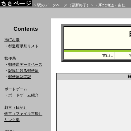
＞
駅のデータベース（更新終了）
＞（JR北海道）由仁
Contents
市町村章
・
都道府県別リスト
古山
←
郵便局
・
郵便局データベース
・
記憶に残る郵便局
・
郵便局訪問記
ボードゲーム
・
ボードゲーム紹介
戯言（日記）
物置（ファイル置場）
リンク集