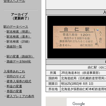
管理人へメール
アーカイブ
（更新終了）
駅のデータベース
・
駅名検索（簡易）
・
駅名検索（基本）
・駅名検索（詳細）
・
路線別一覧
・
駅の変遷（路線別）
・
路線データhtml化
由仁駅（ゆ
入場券あれこれ
所属
JR北海道本社（鉄道事業部）
・
切符のサイズ
国鉄時
北海道総局（旧札幌鉄道管理局
・
硬券入場券の様式
開業日
明治25(1892)年 8月 1日
・
料金の変遷
所在地
北海道夕張郡由仁町本町鉄道用
・
券面の変遷
・
硬入プレミアの条件