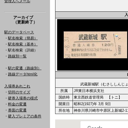
管理人へメール
アーカイブ
（更新終了）
駅のデータベース
・
駅名検索（簡易）
・
駅名検索（基本）
・駅名検索（詳細）
・
路線別一覧
・
駅の変遷（路線別）
・
路線データhtml化
武蔵新城駅（むさししん
入場券あれこれ
所属
JR東日本横浜支社
・
切符のサイズ
国鉄時
東京西鉄道管理局 【トニ】
・
硬券入場券の様式
開業日
昭和2(1927)年 3月 9日
・
料金の変遷
・
券面の変遷
所在地
神奈川県川崎市中原区上新城2-1
・
硬入プレミアの条件