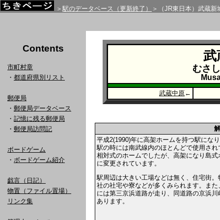
＞
駅のデータベース（更新終了）
＞（JR東日本）武蔵新
Contents
武
市町村章
むさ
Musa
・
都道府県別リスト
武蔵中原
←
郵便局
・
郵便局データベース
・
記憶に残る郵便局
・
郵便局訪問記
平成2(1990)年に高架ホームを持つ駅にな
駅の時には南武線内のほとんどで使用され
ボードゲーム
相対式のホームでしたが、高架になり島式
・
ボードゲーム紹介
に変更されています。
駅周辺は大きい工場などは無く、住宅街。
戯言（日記）
社の社宅や寮などが多くみられます。また
物置（ファイル置場）
には第三京浜道路が走り、同道路の京浜川崎I
あります。
リンク集