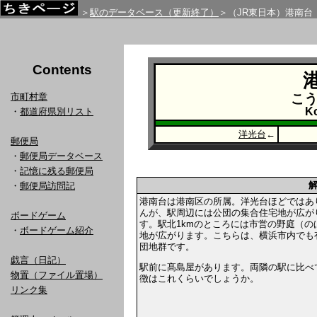
＞
駅のデータベース（更新終了）
＞（JR東日本）港南台
Contents
市町村章
こ
K
・
都道府県別リスト
洋光台
←
郵便局
・
郵便局データベース
・
記憶に残る郵便局
・
郵便局訪問記
港南台は港南区の所属。洋光台ほどではあ
んが、駅周辺には公団の集合住宅地が広が
ボードゲーム
す。駅北1kmのところには市営の野庭（の
・
ボードゲーム紹介
地が広がります。こちらは、横浜市内でも
団地群です。
戯言（日記）
駅前に髙島屋があります。両隣の駅に比べ
物置（ファイル置場）
徴はこれくらいでしょうか。
リンク集