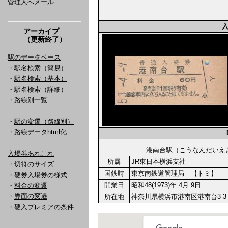
管理人へメール
アーカイブ
（更新終了）
駅のデータベース
・
駅名検索（簡易）
・
駅名検索（基本）
・駅名検索（詳細）
・
路線別一覧
・
駅の変遷（路線別）
・
路線データhtml化
港南台駅（こうなんだ
入場券あれこれ
所属
JR東日本横浜支社
・
切符のサイズ
国鉄時
東京南鉄道管理局 【トミ】
・
硬券入場券の様式
開業日
昭和48(1973)年 4月 9日
・
料金の変遷
・
券面の変遷
所在地
神奈川県横浜市港南区港南台3-3
・
硬入プレミアの条件