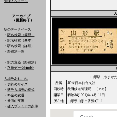
管理人へメール
アーカイブ
（更新終了）
駅のデータベース
・
駅名検索（簡易）
・
駅名検索（基本）
・駅名検索（詳細）
・
路線別一覧
・
駅の変遷（路線別）
・
路線データhtml化
山形駅（やま
入場券あれこれ
所属
JR東日本仙台支社
・
切符のサイズ
国鉄時
秋田鉄道管理局 【アキ】
・
硬券入場券の様式
開業日
明治34(1901)年 4月 11日
・
料金の変遷
・
券面の変遷
所在地
山形県山形市香澄町1-1
・
硬入プレミアの条件