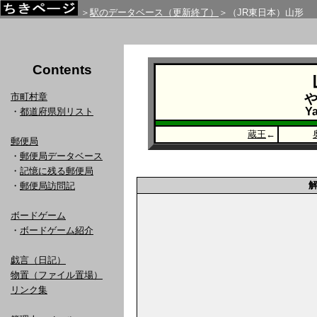
＞
駅のデータベース（更新終了）
＞（JR東日本）山形
Contents
市町村章
Y
・
都道府県別リスト
蔵王
←
郵便局
・
郵便局データベース
・
記憶に残る郵便局
・
郵便局訪問記
ボードゲーム
・
ボードゲーム紹介
戯言（日記）
物置（ファイル置場）
リンク集