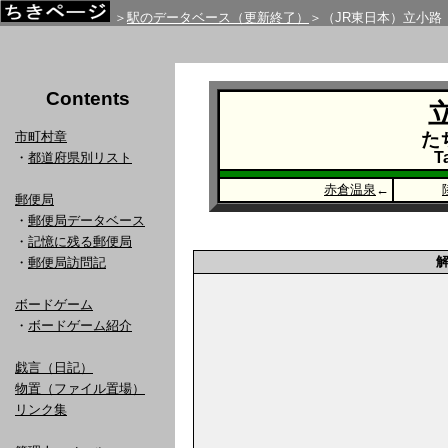
＞
駅のデータベース（更新終了）
＞（JR東日本）立小路
Contents
市町村章
た
T
・
都道府県別リスト
赤倉温泉
←
郵便局
・
郵便局データベース
・
記憶に残る郵便局
・
郵便局訪問記
ボードゲーム
・
ボードゲーム紹介
戯言（日記）
物置（ファイル置場）
リンク集