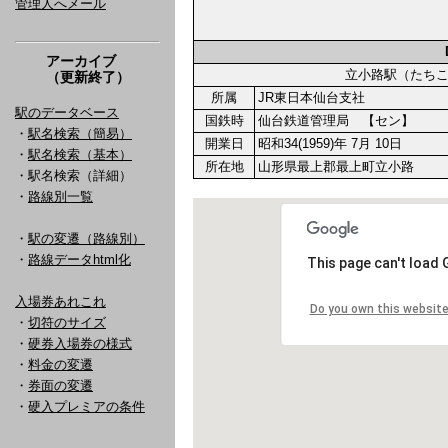
管理人へメール
アーカイブ
立小路駅（たち
（更新終了）
所属
JR東日本仙台支社
駅のデータベース
国鉄時
仙台鉄道管理局 【セン】
・
駅名検索（簡易）
開業日
昭和34(1959)年 7月 10日
・
駅名検索（基本）
所在地
山形県最上郡最上町立小路
・駅名検索（詳細）
・
路線別一覧
・
駅の変遷（路線別）
・
路線データhtml化
入場券あれこれ
・
切符のサイズ
・
硬券入場券の様式
・
料金の変遷
・
券面の変遷
・
硬入プレミアの条件