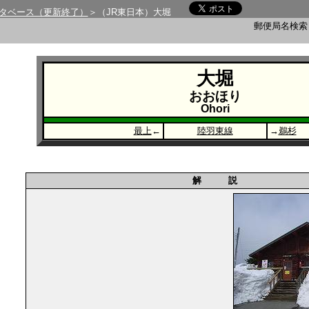
タベース（更新終了）
＞（JR東日本）大堀
郵便局名検
大堀
おおほり
Ohori
最上
←
陸羽東線
→
鵜杉
解 説