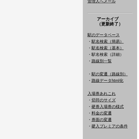
管理人へメール
アーカイブ
（更新終了）
駅のデータベース
・
駅名検索（簡易）
・
駅名検索（基本）
・駅名検索（詳細）
・
路線別一覧
・
駅の変遷（路線別）
・
路線データhtml化
入場券あれこれ
・
切符のサイズ
・
硬券入場券の様式
・
料金の変遷
・
券面の変遷
・
硬入プレミアの条件