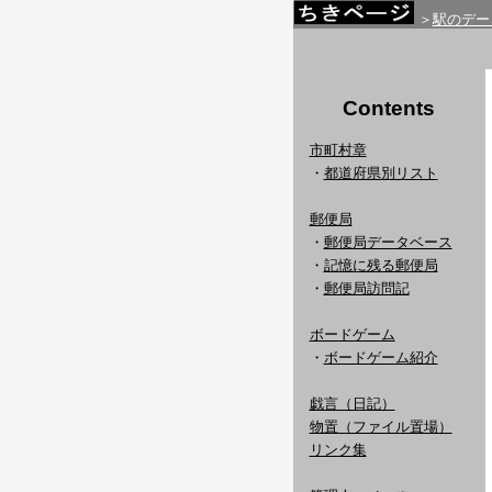
＞
駅のデー
Contents
市町村章
・
都道府県別リスト
郵便局
・
郵便局データベース
・
記憶に残る郵便局
・
郵便局訪問記
ボードゲーム
・
ボードゲーム紹介
戯言（日記）
物置（ファイル置場）
リンク集