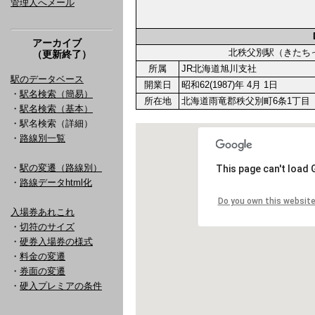
管理人へメール
アーカイブ
北秩父別駅（きた
（更新終了）
所属
JR北海道旭川支社
駅のデータベース
開業日
昭和62(1987)年 4月 1日
・
駅名検索（簡易）
所在地
北海道雨竜郡秩父別町6条1丁目
・
駅名検索（基本）
・駅名検索（詳細）
・
路線別一覧
・
駅の変遷（路線別）
・
路線データhtml化
入場券あれこれ
・
切符のサイズ
・
硬券入場券の様式
・
料金の変遷
・
券面の変遷
・
硬入プレミアの条件