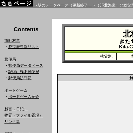
＞
駅のデータベース（更新終了）
＞（JR北海道）北秩父
Contents
北
市町村章
きた
Kita-
・
都道府県別リスト
秩父別
←
郵便局
・
郵便局データベース
・
記憶に残る郵便局
・
郵便局訪問記
ボードゲーム
・
ボードゲーム紹介
戯言（日記）
物置（ファイル置場）
リンク集