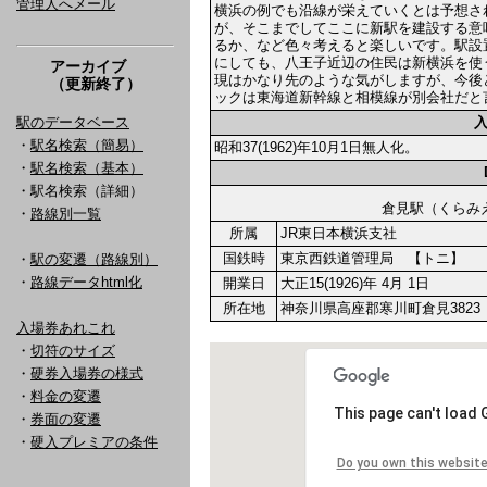
管理人へメール
横浜の例でも沿線が栄えていくとは予想さ
が、そこまでしてここに新駅を建設する意
るか、など色々考えると楽しいです。駅設
にしても、八王子近辺の住民は新横浜を使
アーカイブ
現はかなり先のような気がしますが、今後
（更新終了）
ックは東海道新幹線と相模線が別会社だと
駅のデータベース
・
駅名検索（簡易）
昭和37(1962)年10月1日無人化。
・
駅名検索（基本）
・駅名検索（詳細）
倉見駅（くら
・
路線別一覧
所属
JR東日本横浜支社
国鉄時
東京西鉄道管理局 【トニ】
・
駅の変遷（路線別）
・
路線データhtml化
開業日
大正15(1926)年 4月 1日
所在地
神奈川県高座郡寒川町倉見3823
入場券あれこれ
・
切符のサイズ
・
硬券入場券の様式
・
料金の変遷
・
券面の変遷
・
硬入プレミアの条件