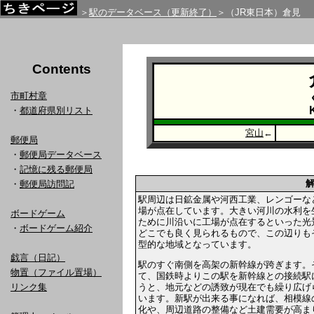
＞
駅のデータベース（更新終了）
＞（JR東日本）倉見
Contents
市町村章
・
都道府県別リスト
宮山
←
郵便局
・
郵便局データベース
・
記憶に残る郵便局
・
郵便局訪問記
駅周辺は日鉱金属や河西工業、レンゴーな
場が点在しています。大きい河川の水利を
ボードゲーム
ために川沿いに工場が点在するといった光
・
ボードゲーム紹介
どこでも良く見られるもので、この辺りも
型的な地域となっています。
戯言（日記）
駅のすぐ南側を高架の新幹線が跨ぎます。
物置（ファイル置場）
て、国鉄時よりこの駅を新幹線との接続駅
うと、地元などの誘致が現在でも繰り広げ
リンク集
います。新駅が出来る事になれば、相模線
化や、周辺道路の整備など土建需要が高ま