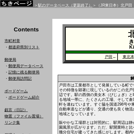
＞
駅のデータベース（更新終了）
＞（JR東日本）北戸田
Contents
市町村章
Ki
・
都道府県別リスト
戸田
←
東北
郵便局
・
郵便局データベース
・
記憶に残る郵便局
・
郵便局訪問記
戸田市は工業都市として発展している町で
その特徴を顕著に現しているのがこの北戸
ボードゲーム
辺です。駅の西側の美女木（びじょぎ）と
・
ボードゲーム紹介
る地域一帯に、たくさんの工場、そして倉
軒を連ねています。すぐ脇を国道298号や
自動車道などが通り、交通の便も良く物流
戯言（日記）
地域となっています。
物置（ファイル置場）
賑やかな工場群とは対照的に、駅周辺は静
リンク集
園風景が広がります。ただ、駅開業時と比
幾分住宅が建ってきた感じがします。都内