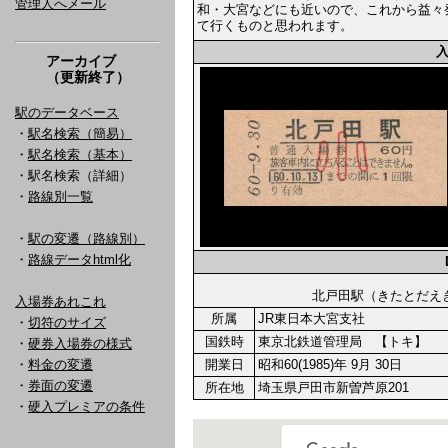
管理人へメール
和・大宮などにも近いので、これから益々
て行くものと思われます。
アーカイブ
（更新終了）
駅のデータベース
・
駅名検索（簡易）
・
駅名検索（基本）
・駅名検索（詳細）
・
路線別一覧
・
駅の変遷（路線別）
・
路線データhtml化
北戸田駅（きたとだ
入場券あれこれ
所属
JR東日本大宮支社
・
切符のサイズ
国鉄時
東京北鉄道管理局 【トキ】
・
硬券入場券の様式
・
料金の変遷
開業日
昭和60(1985)年 9月 30日
・
券面の変遷
所在地
埼玉県戸田市新曽芦原201
・
硬入プレミアの条件