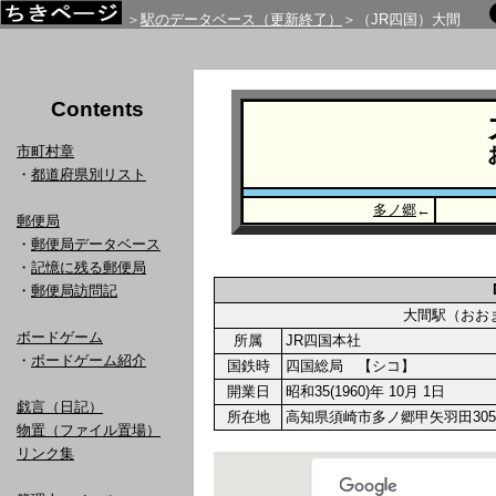
＞
駅のデータベース（更新終了）
＞（JR四国）大間
Contents
市町村章
・
都道府県別リスト
多ノ郷
←
郵便局
・
郵便局データベース
・
記憶に残る郵便局
・
郵便局訪問記
大間駅（お
ボードゲーム
所属
JR四国本社
・
ボードゲーム紹介
国鉄時
四国総局 【シコ】
開業日
昭和35(1960)年 10月 1日
戯言（日記）
所在地
高知県須崎市多ノ郷甲矢羽田305
物置（ファイル置場）
リンク集