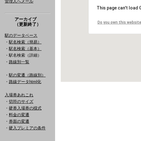
管理人へメール
アーカイブ
（更新終了）
駅のデータベース
・
駅名検索（簡易）
・
駅名検索（基本）
・駅名検索（詳細）
・
路線別一覧
・
駅の変遷（路線別）
・
路線データhtml化
入場券あれこれ
・
切符のサイズ
・
硬券入場券の様式
・
料金の変遷
・
券面の変遷
・
硬入プレミアの条件