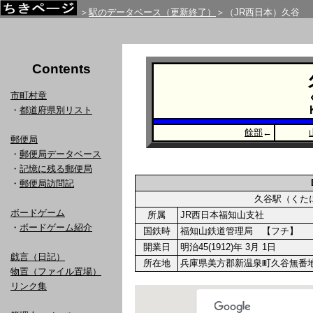
＞
駅のデータベース（更新終了）
＞（JR西日本）久谷
Contents
市町村章
・
都道府県別リスト
餘部
←
郵便局
・
郵便局データベース
・
記憶に残る郵便局
・
郵便局訪問記
久谷駅（く
ボードゲーム
所属
JR西日本福知山支社
・
ボードゲーム紹介
国鉄時
福知山鉄道管理局 【フチ】
開業日
明治45(1912)年 3月 1日
戯言（日記）
所在地
兵庫県美方郡新温泉町久谷無番
物置（ファイル置場）
リンク集