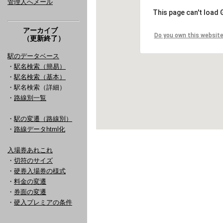
管理人へメール
アーカイブ
（更新終了）
駅のデータベース
・
駅名検索（簡易）
・
駅名検索（基本）
・駅名検索（詳細）
・
路線別一覧
・
駅の変遷（路線別）
・
路線データhtml化
入場券あれこれ
・
切符のサイズ
・
硬券入場券の様式
・
料金の変遷
・
券面の変遷
・
硬入プレミアの条件