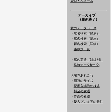
管理人へメール
アーカイブ
（更新終了）
駅のデータベース
・
駅名検索（簡易）
・
駅名検索（基本）
・駅名検索（詳細）
・
路線別一覧
・
駅の変遷（路線別）
・
路線データhtml化
入場券あれこれ
・
切符のサイズ
・
硬券入場券の様式
・
料金の変遷
・
券面の変遷
・
硬入プレミアの条件