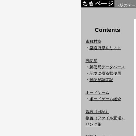
＞
駅のデー
Contents
市町村章
・
都道府県別リスト
郵便局
・
郵便局データベース
・
記憶に残る郵便局
・
郵便局訪問記
ボードゲーム
・
ボードゲーム紹介
戯言（日記）
物置（ファイル置場）
リンク集