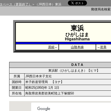
タベース（更新終了）
＞（JR西日本）東浜
郵便局名検
東浜
ひがしはま
Higashihama
居組
←
山陰本線
→
岩美
D A T A
東浜駅（ひがしはまえき）【ヒマ】
所属
JR西日本米子支社
国鉄時
米子鉄道管理局 【ヨナ】
開業日
昭和25(1950)年 1月 1日
所在地
鳥取県岩美郡岩美町陸上下塚畑50