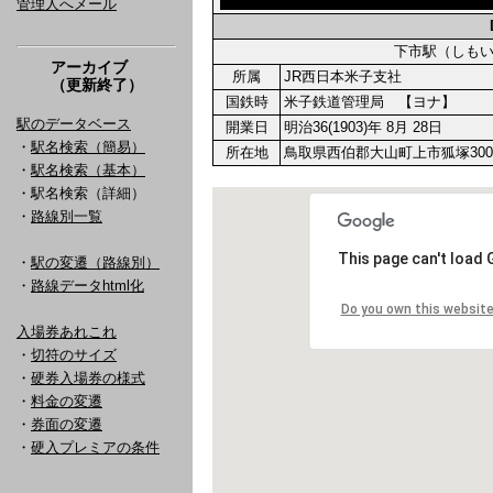
管理人へメール
下市駅（しも
アーカイブ
所属
JR西日本米子支社
（更新終了）
国鉄時
米子鉄道管理局 【ヨナ】
駅のデータベース
開業日
明治36(1903)年 8月 28日
・
駅名検索（簡易）
所在地
鳥取県西伯郡大山町上市狐塚300
・
駅名検索（基本）
・駅名検索（詳細）
・
路線別一覧
・
駅の変遷（路線別）
・
路線データhtml化
入場券あれこれ
・
切符のサイズ
・
硬券入場券の様式
・
料金の変遷
・
券面の変遷
・
硬入プレミアの条件