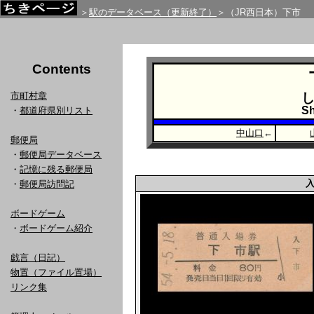
＞
駅のデータベース（更新終了）
＞（JR西日本）下市
Contents
市町村章
Sh
・
都道府県別リスト
中山口
←
郵便局
・
郵便局データベース
・
記憶に残る郵便局
・
郵便局訪問記
ボードゲーム
・
ボードゲーム紹介
戯言（日記）
物置（ファイル置場）
リンク集