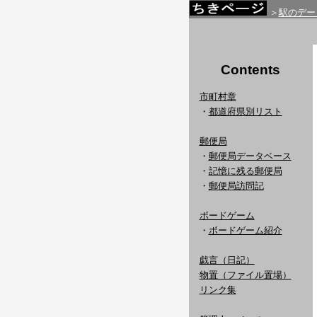
＞
駅のデー
Contents
市町村章
・
都道府県別リスト
郵便局
・
郵便局データベース
・
記憶に残る郵便局
・
郵便局訪問記
ボードゲーム
・
ボードゲーム紹介
戯言（日記）
物置（ファイル置場）
リンク集