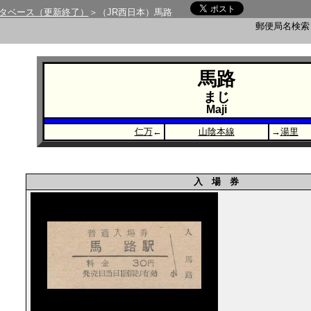
タベース（更新終了）
＞（JR西日本）馬路
郵便局名検
馬路
まじ
Maji
仁万
←
山陰本線
→
湯里
入 場 券