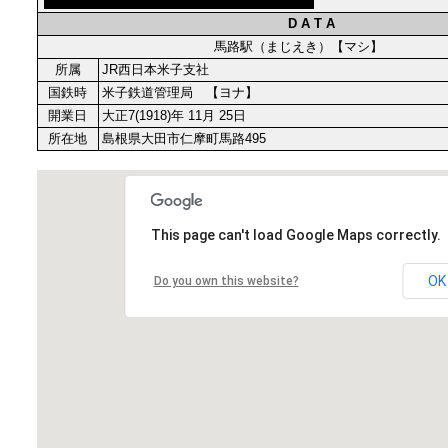
D A T A
馬路駅（まじえき）【マシ】
所属
JR西日本米子支社
国鉄時
米子鉄道管理局 【ヨナ】
開業日
大正7(1918)年 11月 25日
所在地
島根県大田市仁摩町馬路495