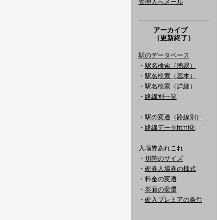
管理人へメール
アーカイブ
（更新終了）
駅のデータベース
・
駅名検索（簡易）
・
駅名検索（基本）
・駅名検索（詳細）
・
路線別一覧
・
駅の変遷（路線別）
・
路線データhtml化
入場券あれこれ
・
切符のサイズ
・
硬券入場券の様式
・
料金の変遷
・
券面の変遷
・
硬入プレミアの条件