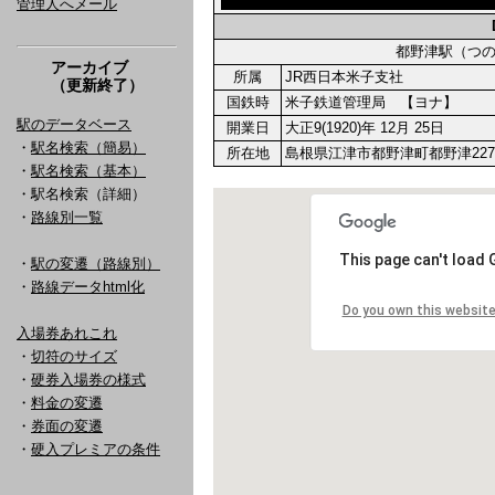
管理人へメール
都野津駅（つ
アーカイブ
所属
JR西日本米子支社
（更新終了）
国鉄時
米子鉄道管理局 【ヨナ】
駅のデータベース
開業日
大正9(1920)年 12月 25日
・
駅名検索（簡易）
所在地
島根県江津市都野津町都野津227
・
駅名検索（基本）
・駅名検索（詳細）
・
路線別一覧
・
駅の変遷（路線別）
・
路線データhtml化
入場券あれこれ
・
切符のサイズ
・
硬券入場券の様式
・
料金の変遷
・
券面の変遷
・
硬入プレミアの条件