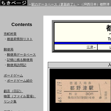
＞
駅のデータベース（更新終了）
＞（JR西日本）都野津
Contents
市町村章
T
・
都道府県別リスト
江津
←
郵便局
・
郵便局データベース
・
記憶に残る郵便局
・
郵便局訪問記
ボードゲーム
・
ボードゲーム紹介
戯言（日記）
物置（ファイル置場）
リンク集