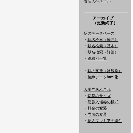
管理人へメール
アーカイブ
（更新終了）
駅のデータベース
・
駅名検索（簡易）
・
駅名検索（基本）
・駅名検索（詳細）
・
路線別一覧
・
駅の変遷（路線別）
・
路線データhtml化
入場券あれこれ
・
切符のサイズ
・
硬券入場券の様式
・
料金の変遷
・
券面の変遷
・
硬入プレミアの条件