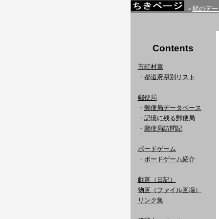
＞
駅のデー
Contents
市町村章
・
都道府県別リスト
郵便局
・
郵便局データベース
・
記憶に残る郵便局
・
郵便局訪問記
ボードゲーム
・
ボードゲーム紹介
戯言（日記）
物置（ファイル置場）
リンク集