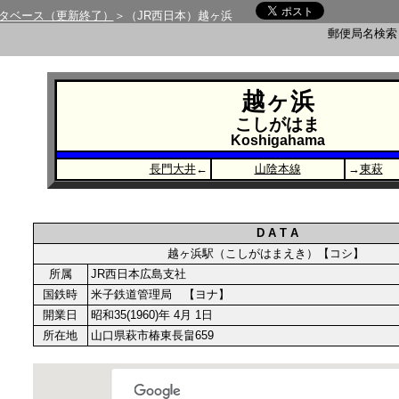
タベース（更新終了）
＞（JR西日本）越ヶ浜
郵便局名検
越ヶ浜
こしがはま
Koshigahama
長門大井
←
山陰本線
→
東萩
D A T A
越ヶ浜駅（こしがはまえき）【コシ】
所属
JR西日本広島支社
国鉄時
米子鉄道管理局 【ヨナ】
開業日
昭和35(1960)年 4月 1日
所在地
山口県萩市椿東長畠659