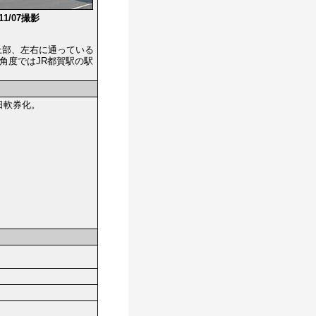
/11/07撮影
上部、左右に通っている
角度ではJR都賀駅の駅
月5日軟券化。