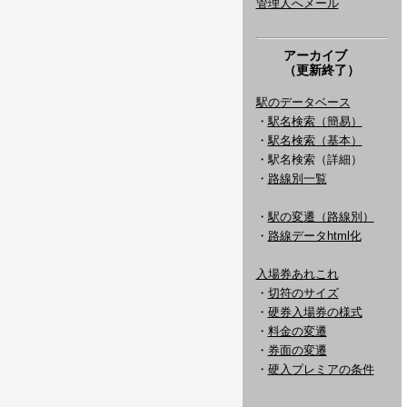
管理人へメール
アーカイブ
（更新終了）
駅のデータベース
・
駅名検索（簡易）
・
駅名検索（基本）
・駅名検索（詳細）
・
路線別一覧
・
駅の変遷（路線別）
・
路線データhtml化
入場券あれこれ
・
切符のサイズ
・
硬券入場券の様式
・
料金の変遷
・
券面の変遷
・
硬入プレミアの条件