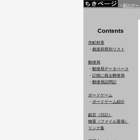
＞
駅のデー
Contents
市町村章
・
都道府県別リスト
郵便局
・
郵便局データベース
・
記憶に残る郵便局
・
郵便局訪問記
ボードゲーム
・
ボードゲーム紹介
戯言（日記）
物置（ファイル置場）
リンク集