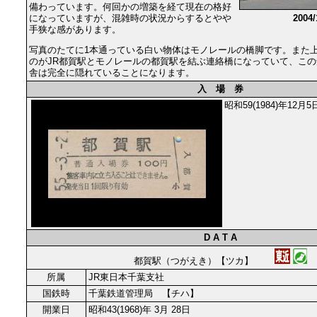
備わっています。何回かの増築を経て現在の格好
になっていますが、混雑時の状況からするとやや
2004
手狭な感があります。
写真のたてに1本通っている白い物体はモノレールの橋脚です。また
のがJR都賀駅とモノレールの都賀駅を結ぶ連絡橋になっていて、この
舎は完全に隠れていることになります。
入 場 券
昭和59(1984)年12
D A T A
都賀駅（つがえき）【ツカ】
所属
JR東日本千葉支社
国鉄時
千葉鉄道管理局 【チハ】
開業日
昭和43(1968)年 3月 28日