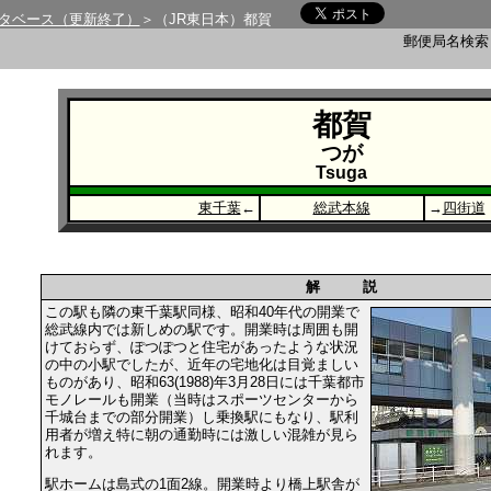
タベース（更新終了）
＞（JR東日本）都賀
郵便局名検
都賀
つが
Tsuga
東千葉
←
総武本線
→
四街道
解 説
この駅も隣の東千葉駅同様、昭和40年代の開業で
総武線内では新しめの駅です。開業時は周囲も開
けておらず、ぽつぽつと住宅があったような状況
の中の小駅でしたが、近年の宅地化は目覚ましい
ものがあり、昭和63(1988)年3月28日には千葉都市
モノレールも開業（当時はスポーツセンターから
千城台までの部分開業）し乗換駅にもなり、駅利
用者が増え特に朝の通勤時には激しい混雑が見ら
れます。
駅ホームは島式の1面2線。開業時より橋上駅舎が