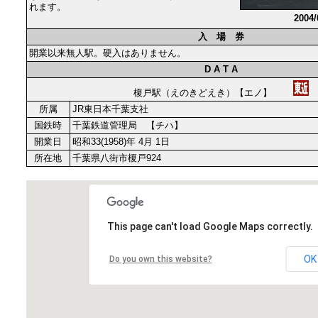
れます。
2004
入 場 券
開業以来無人駅。硬入はありません。
D A T A
榎戸駅（えのきどえき）【エノ】
所属
JR東日本千葉支社
国鉄時
千葉鉄道管理局 【チハ】
開業日
昭和33(1958)年 4月 1日
所在地
千葉県八街市榎戸924