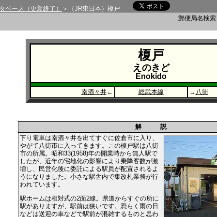
タベース（更新終了）
＞（JR東日本）榎戸
郵便局名検
榎戸
えのきど
Enokido
南酒々井
←
総武本線
→
八街
解 説
下り電車は南酒々井を出てすぐに佐倉市に入り、
やがて八街市に入ってきます。この榎戸駅は八街
市の所属。昭和33(1958)年の開業時から無人駅で
したが、近年の宅地化の影響により乗降客数が激
増し、民営化後に委託による駅員が配置されるよ
うになりました。小さな駅舎内で集改札業務が行
われています。
駅ホームは相対式の2面2線。県道からすぐの所に
駅がありますが、駅前は狭いです。恐らく雨の日
などは送迎の車などで駅前が混雑するものと思わ