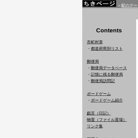
＞
駅のデー
Contents
市町村章
・
都道府県別リスト
郵便局
・
郵便局データベース
・
記憶に残る郵便局
・
郵便局訪問記
ボードゲーム
・
ボードゲーム紹介
戯言（日記）
物置（ファイル置場）
リンク集