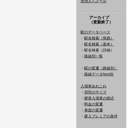
管理人へメール
アーカイブ
（更新終了）
駅のデータベース
・
駅名検索（簡易）
・
駅名検索（基本）
・駅名検索（詳細）
・
路線別一覧
・
駅の変遷（路線別）
・
路線データhtml化
入場券あれこれ
・
切符のサイズ
・
硬券入場券の様式
・
料金の変遷
・
券面の変遷
・
硬入プレミアの条件