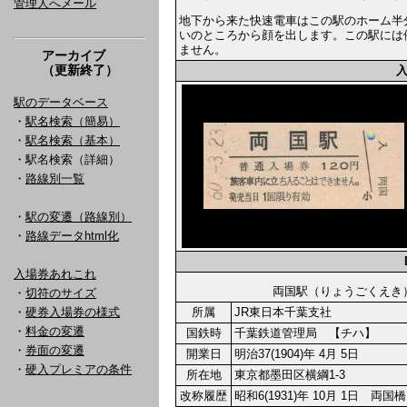
管理人へメール
地下から来た快速電車はこの駅のホーム半
いのところから顔を出します。この駅には
ません。
アーカイブ
（更新終了）
駅のデータベース
・
駅名検索（簡易）
・
駅名検索（基本）
・駅名検索（詳細）
・
路線別一覧
・
駅の変遷（路線別）
・
路線データhtml化
入場券あれこれ
両国駅（りょうごく
・
切符のサイズ
・
硬券入場券の様式
所属
JR東日本千葉支社
・
料金の変遷
国鉄時
千葉鉄道管理局 【チハ】
・
券面の変遷
開業日
明治37(1904)年 4月 5日
・
硬入プレミアの条件
所在地
東京都墨田区横綱1-3
改称履歴
昭和6(1931)年 10月 1日 