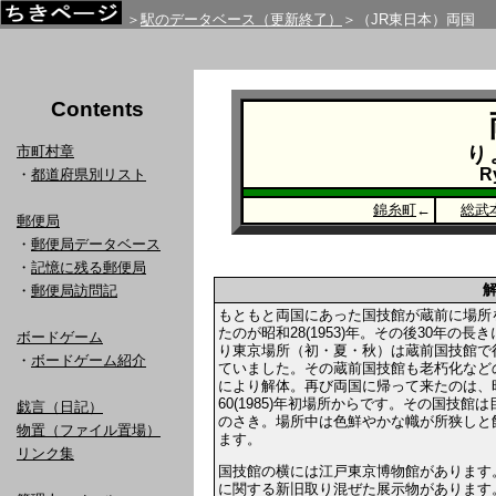
＞
駅のデータベース（更新終了）
＞（JR東日本）両国
Contents
市町村章
り
R
・
都道府県別リスト
錦糸町
←
総武
郵便局
・
郵便局データベース
・
記憶に残る郵便局
・
郵便局訪問記
もともと両国にあった国技館が蔵前に場所
たのが昭和28(1953)年。その後30年の長
ボードゲーム
り東京場所（初・夏・秋）は蔵前国技館で
・
ボードゲーム紹介
ていました。その蔵前国技館も老朽化など
により解体。再び両国に帰って来たのは、
60(1985)年初場所からです。その国技館
戯言（日記）
のさき。場所中は色鮮やかな幟が所狭しと
物置（ファイル置場）
ます。
リンク集
国技館の横には江戸東京博物館があります
に関する新旧取り混ぜた展示物があります