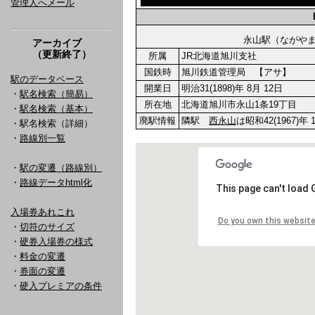
管理人へメール
永山駅（なが
アーカイブ
（更新終了）
所属
JR北海道旭川支社
国鉄時
旭川鉄道管理局 【アサ】
駅のデータベース
開業日
明治31(1898)年 8月 12日
・
駅名検索（簡易）
所在地
北海道旭川市永山1条19丁目
・
駅名検索（基本）
廃駅情報
隣駅
西永山
は昭和42(1967)年
・駅名検索（詳細）
・
路線別一覧
・
駅の変遷（路線別）
・
路線データhtml化
入場券あれこれ
・
切符のサイズ
・
硬券入場券の様式
・
料金の変遷
・
券面の変遷
・
硬入プレミアの条件