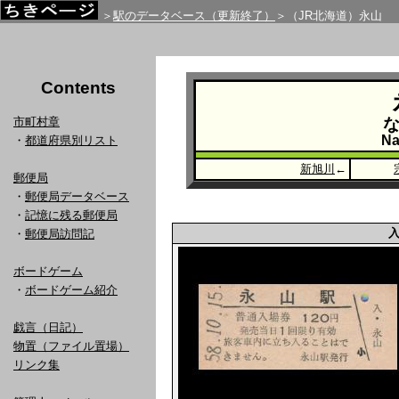
＞
駅のデータベース（更新終了）
＞（JR北海道）永山
Contents
市町村章
Na
・
都道府県別リスト
新旭川
←
郵便局
・
郵便局データベース
・
記憶に残る郵便局
・
郵便局訪問記
ボードゲーム
・
ボードゲーム紹介
戯言（日記）
物置（ファイル置場）
リンク集