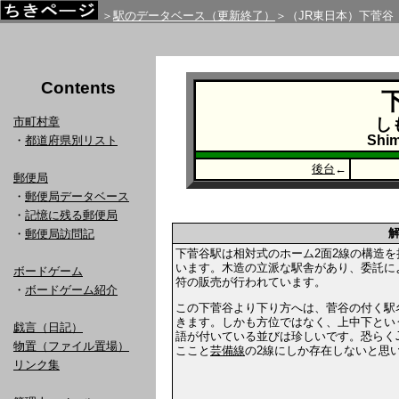
＞
駅のデータベース（更新終了）
＞（JR東日本）下菅谷
Contents
市町村章
し
Shi
・
都道府県別リスト
後台
←
郵便局
・
郵便局データベース
・
記憶に残る郵便局
・
郵便局訪問記
下菅谷駅は相対式のホーム2面2線の構造を
います。木造の立派な駅舎があり、委託に
ボードゲーム
符の販売が行われています。
・
ボードゲーム紹介
この下菅谷より下り方へは、菅谷の付く駅
きます。しかも方位ではなく、上中下とい
戯言（日記）
語が付いている並びは珍しいです。恐らく
物置（ファイル置場）
ここと
芸備線
の2線にしか存在しないと思
リンク集