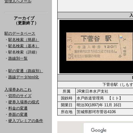
管理人へメール
アーカイブ
（更新終了）
駅のデータベース
・
駅名検索（簡易）
・
駅名検索（基本）
・駅名検索（詳細）
・
路線別一覧
・
駅の変遷（路線別）
・
路線データhtml化
下菅谷駅（しも
入場券あれこれ
所属
JR東日本水戸支社
・
切符のサイズ
国鉄時
水戸鉄道管理局 【ミト】
・
硬券入場券の様式
開業日
明治30(1897)年 11月 16日
・
料金の変遷
所在地
茨城県那珂市菅谷4106
・
券面の変遷
・
硬入プレミアの条件