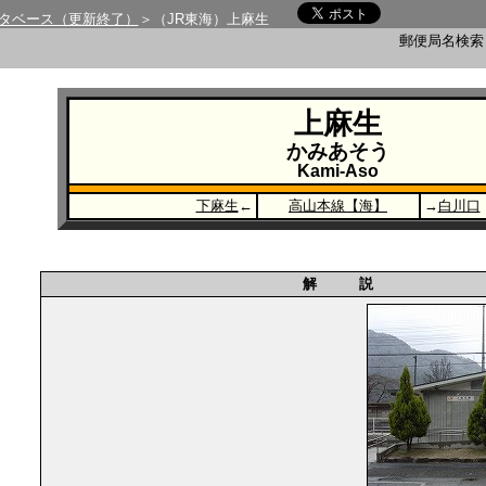
タベース（更新終了）
＞（JR東海）上麻生
郵便局名検
上麻生
かみあそう
Kami-Aso
下麻生
←
高山本線【海】
→
白川口
解 説