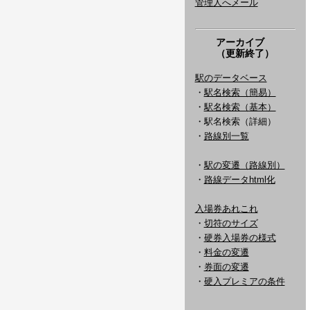
管理人へメール
アーカイブ
（更新終了）
駅のデータベース
・
駅名検索（簡易）
・
駅名検索（基本）
・駅名検索（詳細）
・
路線別一覧
・
駅の変遷（路線別）
・
路線データhtml化
入場券あれこれ
・
切符のサイズ
・
硬券入場券の様式
・
料金の変遷
・
券面の変遷
・
硬入プレミアの条件