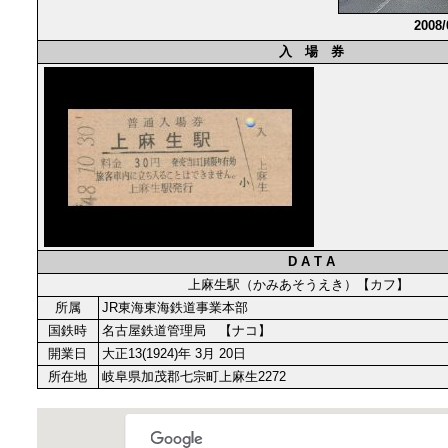
2008
入 場 券
D A T A
上麻生駅（かみあそうえき）【カフ】
所属
JR東海東海鉄道事業本部
国鉄時
名古屋鉄道管理局 【ナコ】
開業日
大正13(1924)年 3月 20日
所在地
岐阜県加茂郡七宗町上麻生2272