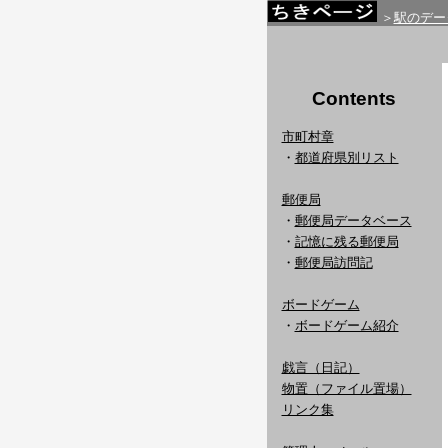
＞
駅のデー
Contents
市町村章
・
都道府県別リスト
郵便局
・
郵便局データベース
・
記憶に残る郵便局
・
郵便局訪問記
ボードゲーム
・
ボードゲーム紹介
戯言（日記）
物置（ファイル置場）
リンク集