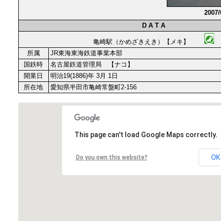
2007
D A T A
亀崎駅（かめざきえき）【メキ】
所属
JR東海東海鉄道事業本部
国鉄時
名古屋鉄道管理局 【ナコ】
開業日
明治19(1886)年 3月 1日
所在地
愛知県半田市亀崎常盤町2-156