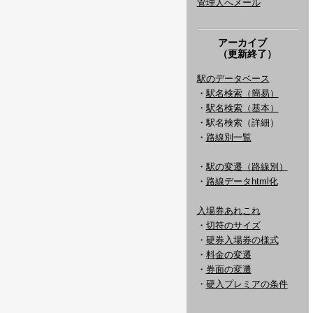
管理人へメール
アーカイブ
（更新終了）
駅のデータベース
・
駅名検索（簡易）
・
駅名検索（基本）
・駅名検索（詳細）
・
路線別一覧
・
駅の変遷（路線別）
・
路線データhtml化
入場券あれこれ
・
切符のサイズ
・
硬券入場券の様式
・
料金の変遷
・
券面の変遷
・
硬入プレミアの条件