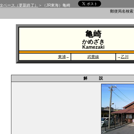
タベース（更新終了）
＞（JR東海）亀崎
郵便局名検
亀崎
かめざき
Kamezaki
東浦
←
武豊線
→
乙川
解 説