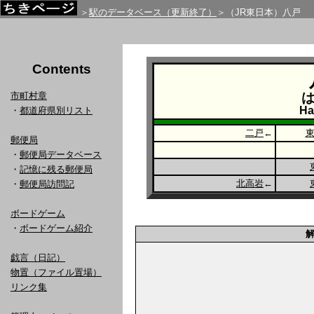
＞
駅のデータベース（更新終了）
＞（JR東日本）八戸
Contents
市町村章
Ha
・
都道府県別リスト
二戸
←
郵便局
・
郵便局データベース
・
記憶に残る郵便局
北高岩
←
・
郵便局訪問記
ボードゲーム
・
ボードゲーム紹介
戯言（日記）
物置（ファイル置場）
リンク集