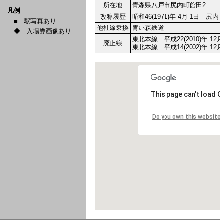
所在地
青森県八戸市尻内町館田2
凡例
改称履歴
昭和46(1971)年 4月 1日
■…駅写真あり
他社線乗換
青い森鉄道
◆…入場券画像あり
東北本線 平成22(2010)年 12
廃止線
東北本線 平成14(2002)年 12