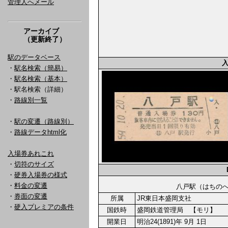
管理人へメール
アーカイブ
（更新終了）
駅のデータベース
・
駅名検索（簡易）
・
駅名検索（基本）
・駅名検索（詳細）
・
路線別一覧
・
駅の変遷（路線別）
・
路線データhtml化
入場券あれこれ
・
切符のサイズ
・
硬券入場券の様式
・
料金の変遷
八戸駅（はち
・
券面の変遷
所属
JR東日本盛岡支社
・
硬入プレミアの条件
国鉄時
盛岡鉄道管理局 【モリ】
開業日
明治24(1891)年 9月 1日