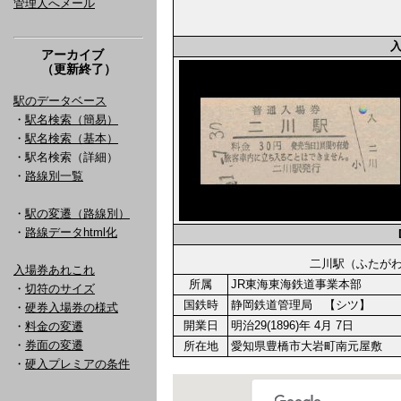
管理人へメール
アーカイブ
（更新終了）
駅のデータベース
・
駅名検索（簡易）
・
駅名検索（基本）
・駅名検索（詳細）
・
路線別一覧
・
駅の変遷（路線別）
・
路線データhtml化
二川駅（ふた
入場券あれこれ
所属
JR東海東海鉄道事業本部
・
切符のサイズ
国鉄時
静岡鉄道管理局 【シツ】
・
硬券入場券の様式
開業日
明治29(1896)年 4月 7日
・
料金の変遷
・
券面の変遷
所在地
愛知県豊橋市大岩町南元屋敷
・
硬入プレミアの条件