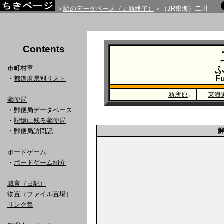
＞
駅のデータベース（更新終了）
＞（JR東海）二川
Contents
市町村章
F
・
都道府県別リスト
新所原
←
東海
郵便局
・
郵便局データベース
・
記憶に残る郵便局
・
郵便局訪問記
ボードゲーム
・
ボードゲーム紹介
戯言（日記）
物置（ファイル置場）
リンク集