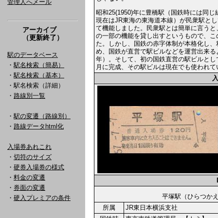
管理人へメール
昭和25(1950)年に豊橋駅（国鉄時には同
現在はJR東海の東海道本線）が民衆駅と
て機能しました。民衆駅とは簡単に言うと
アーカイブ
の一部の機能を貸し出すというもので、こ
（更新終了）
た。しかし、国鉄の赤字体制が本格化し、
め、国鉄が直営で駅ビルなどを運営出来る
駅のデータベース
年）。そして、初の国鉄直営の駅ビルとして誕
・
駅名検索（簡易）
月に完成、その駅ビルは現在でも使われて
・
駅名検索（基本）
・駅名検索（詳細）
・
路線別一覧
・
駅の変遷（路線別）
・
路線データhtml化
入場券あれこれ
・
切符のサイズ
・
硬券入場券の様式
・
料金の変遷
・
券面の変遷
平塚駅（ひらつ
・
硬入プレミアの条件
所属
JR東日本横浜支社