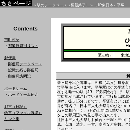
＞
駅のデータベース（更新終了）
＞（JR東日本）平塚
Contents
市町村章
Hi
・
都道府県別リスト
茅ヶ崎
←
東海
郵便局
・
郵便局データベース
・
記憶に残る郵便局
・
郵便局訪問記
茅ヶ崎を出た電車は、相模（馬入）川を渡
で平塚市に入ります。平塚駅はその平塚市
ボードゲーム
在する唯一の駅（JR・私鉄問わず）で、
・
ボードゲーム紹介
市街地が形成されています。市役所は駅北
1km、徒歩15分ほどです。平塚市といえば
りが有名で、日本三大七夕祭りのひとつに
戯言（日記）
ねるに相応しく、7月の上旬には華やかな
物置（ファイル置場）
をこの駅周辺でも見る事が出来ます。
リンク集
【日本三大七夕祭り】仙台・平塚・三つ目
原、安城、清水、一宮、高岡など多数。全
じゃない。