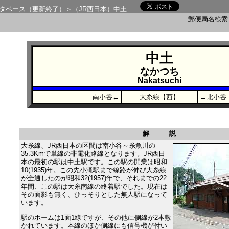
タベース（更新終了）
＞（JR西日本）中土
郵便局名検
中土
なかつち
Nakatsuchi
南小谷
←
大糸線【西】
→
北小谷
解 説
大糸線、JR西日本の区間は南小谷～糸魚川の
35.3Kmで単線の非電化路線となります。JR西日
本の最初の駅は中土駅です。この駅の開業は昭和
10(1935)年。この先小滝駅まで線路が伸び大糸線
が全通したのが昭和32(1957)年で、それまでの22
年間、この駅は大糸南線の終着駅でした。現在は
その面影も無く、ひっそりとした無人駅になって
います。
駅のホームは1面1線ですが、その他に側線が2本敷
かれています。本線のほか側線にも信号機が付い