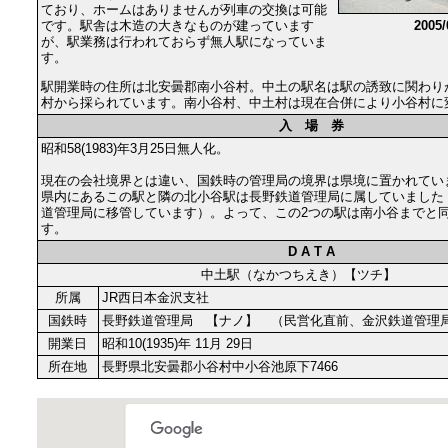
ており、ホームはありませんが列車の交換は可能
です。駅舎は木造の大きなものが建っています
2005
が、駅業務は行われておらず無人駅になっていま
す。
駅開業時の住所は北安曇郡南小谷村。中土の駅名は駅の誘致に関わり
村から採られています。南小谷村、中土村は現在合併により小谷村に
入 場 券
昭和58(1983)年3月25日無人化。
現在の会社境界とは違い、国鉄時の管理局の境界は県境に置かれてい
県内にあるこの駅と隣の北小谷駅は長野鉄道管理局に属していました
道管理局に移管しています）。よって、この2つの駅は南小谷までと
す。
D A T A
中土駅（なかつちえき）【ツチ】
所属
JR西日本金沢支社
国鉄時
長野鉄道管理局 【ナノ】 （民営化直前、金沢鉄道管理
開業日
昭和10(1935)年 11月 29日
所在地
長野県北安曇郡小谷村中小谷池原下7466