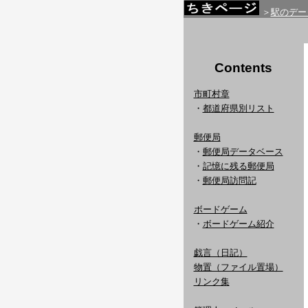
＞
駅のデー
Contents
市町村章
・
都道府県別リスト
郵便局
・
郵便局データベース
・
記憶に残る郵便局
・
郵便局訪問記
ボードゲーム
・
ボードゲーム紹介
戯言（日記）
物置（ファイル置場）
リンク集