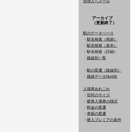
管理人へメール
アーカイブ
（更新終了）
駅のデータベース
・
駅名検索（簡易）
・
駅名検索（基本）
・駅名検索（詳細）
・
路線別一覧
・
駅の変遷（路線別）
・
路線データhtml化
入場券あれこれ
・
切符のサイズ
・
硬券入場券の様式
・
料金の変遷
・
券面の変遷
・
硬入プレミアの条件