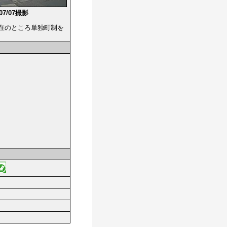
/07/07撮影
在のところ単独町制を