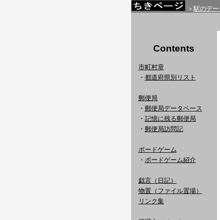
＞
駅のデー
Contents
市町村章
・
都道府県別リスト
郵便局
・
郵便局データベース
・
記憶に残る郵便局
・
郵便局訪問記
ボードゲーム
・
ボードゲーム紹介
戯言（日記）
物置（ファイル置場）
リンク集