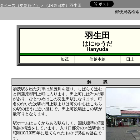
タベース（更新終了）
＞（JR東日本）羽生田
郵便局名検
羽生田
はにゅうだ
Hanyuda
加茂
←
信越本線
→
田上
解 説
加茂駅を出た列車は加茂川を渡り、しばらく進む
と南蒲原郡田上町に入ります。田上町には2つの駅
があり、ひとつめはこの羽生田駅になります。町
名の付いた次駅の田上駅よりは町の中心はこちら
の駅のほうに近い感じで、田上町役場はこの駅が
最寄りとなります。
駅ホームは古くからある駅らしく、国鉄標準の2面
3線の構造をしています。入り口部分の木造駅舎は
昭和10(1935)年に建てられたもので現在も健在で
す。