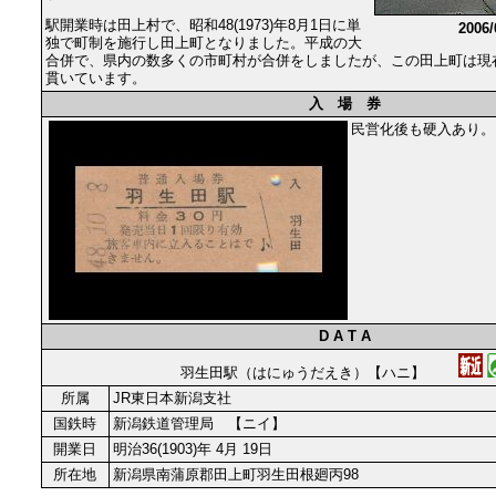
駅開業時は田上村で、昭和48(1973)年8月1日に単
2006
独で町制を施行し田上町となりました。平成の大
合併で、県内の数多くの市町村が合併をしましたが、この田上町は現
貫いています。
入 場 券
民営化後も硬入あり。
D A T A
羽生田駅（はにゅうだえき）【ハニ】
所属
JR東日本新潟支社
国鉄時
新潟鉄道管理局 【ニイ】
開業日
明治36(1903)年 4月 19日
所在地
新潟県南蒲原郡田上町羽生田根廻丙98