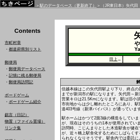
＞
駅のデータベース（更新終了）
＞（JR東日本）矢代田
Contents
市町村章
Ya
・
都道府県別リスト
田上
←
郵便局
・
郵便局データベース
・
記憶に残る郵便局
・
郵便局訪問記
信越本線はこの矢代田駅より下り、終点の
までが新潟市の駅になります。矢代田～新
ボードゲーム
営業キロは21.5Kmになります。駅は旧小
・
ボードゲーム紹介
市街地からは少し離れたところにあり、駅
道403号線（新津バイパス）が通っていま
戯言（日記）
駅ホームはかつて2面3線の構造をしていま
物置（ファイル置場）
が、現在はそのうちの1本が使用されてい
訪問時、こじんまりとした木造駅舎が健在
リンク集
が、近々橋上駅舎化するためにしばらくす
られなくなりそうです。駅舎内では委託に