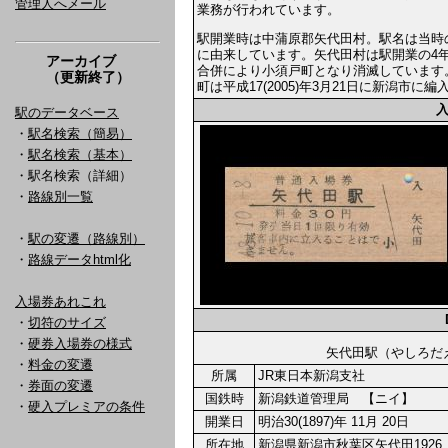
管理人へメール
業務が行われています。
駅開業時は中蒲原郡矢代田村。駅名は当時
に由来しています。矢代田村は駅開業の4年後の
アーカイブ
合併により小須戸町となり消滅しています
（更新終了）
町は平成17(2005)年3月21日に新潟市
駅のデータベース
・
駅名検索（簡易）
・
駅名検索（基本）
・駅名検索（詳細）
・
路線別一覧
・
駅の変遷（路線別）
・
路線データhtml化
入場券あれこれ
・
切符のサイズ
・
硬券入場券の様式
矢代田駅（やしろ
・
料金の変遷
所属
JR東日本新潟支社
・
券面の変遷
国鉄時
新潟鉄道管理局 【ニイ】
・
硬入プレミアの条件
開業日
明治30(1897)年 11月 20日
所在地
新潟県新潟市秋葉区矢代田1926