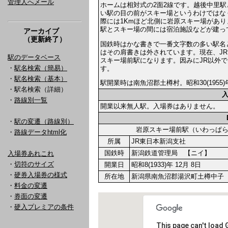
管理人へメール
ホームは相対式の2面2線です。越後中里駅
い駅の目の前がスキー場というわけではな
際には1Kmほど北側に岩原スキー場があり
駅とスキー場の間には宿泊施設などが建っ
アーカイブ
（更新終了）
国鉄時はかな書きで一番文字数の多い駅名
はその肩書きは外されています。現在、J
駅のデータベース
スキー場前駅になります。因みにJR以外
・
駅名検索（簡易）
す。
・
駅名検索（基本）
駅開業時は南魚沼郡土樽村。昭和30(195
・駅名検索（詳細）
・
路線別一覧
開業以来無人駅。入場券はありません。
・
駅の変遷（路線別）
岩原スキー場前駅（いわっぱ
・
路線データhtml化
所属
JR東日本新潟支社
国鉄時
新潟鉄道管理局 【ニイ】
入場券あれこれ
・
切符のサイズ
開業日
昭和8(1933)年 12月 8日
・
硬券入場券の様式
所在地
新潟県南魚沼郡湯沢町土樽中子
・
料金の変遷
・
券面の変遷
・
硬入プレミアの条件