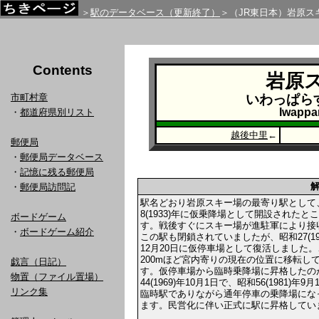
＞
駅のデータベース（更新終了）
＞（JR東日本）岩原ス
Contents
岩原
市町村章
いわっぱら
Iwappa
・
都道府県別リスト
越後中里
←
郵便局
・
郵便局データベース
・
記憶に残る郵便局
・
郵便局訪問記
駅名どおり岩原スキー場の最寄り駅として
8(1933)年に仮乗降場として開設されたと
ボードゲーム
す。戦後すぐにスキー場が進駐軍により接
・
ボードゲーム紹介
この駅も閉鎖されていましたが、昭和27(19
12月20日に仮停車場として復活しました
200mほど宮内寄りの現在の位置に移転し
戯言（日記）
す。仮停車場から臨時乗降場に昇格したの
物置（ファイル置場）
44(1969)年10月1日で、昭和56(1981)年9
リンク集
臨時駅でありながら通年停車の乗降場にな
ます。民営化に伴い正式に駅に昇格してい